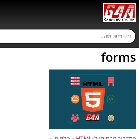
forms
המדריך הבסיסי ל-HTML – חלק ח' –