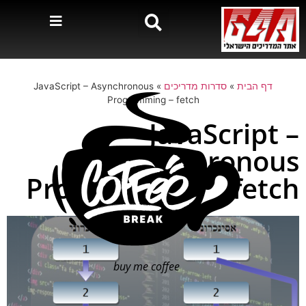
דף הבית
»
סדרות מדריכים
»
JavaScript – Asynchronous
Programming – fetch
JavaScript –
Asynchronous
Programming – fetch
buy me coffee