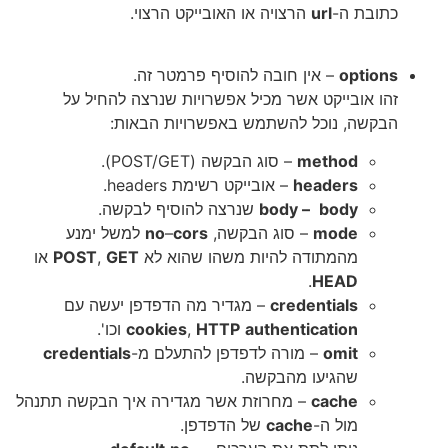
כתובת ה-
url
הרצויה או האובייקט הרצוי.
options
– אין חובה להוסיף פרמטר זה.
זהו אובייקט אשר מכיל אפשרויות שנרצה להחיל על
הבקשה, נוכל להשתמש באפשרויות הבאות:
method
– סוג הבקשה (POST/GET).
headers
– אובייקט רשימת headers.
body
body –
שנרצה להוסיף לבקשה.
mode
– סוג הבקשה,
cors
–
no
למשל ימנע
מהמתודה להיות משהו שהוא לא
GET
,
POST
או
.
HEAD
credentials
– מגדיר מה הדפדפן יעשה עם
authentication
HTTP
,
cookies
וכו'.
omit
– מורה לדפדפן להתעלם מ-
credentials
שהגיעו מהבקשה.
cache
– מחרוזת אשר מגדירה איך הבקשה תתנהל
מול ה-
cache
של הדפדפן.