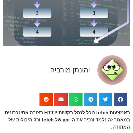
יהונתן מורביה
באמצעות fetch נוכל לנהל בקשות HTTP בצורה אסינכרונית.
במאמר זה נלמד ונכיר את ה-api של fetch וכל היכולות של
המתודה.