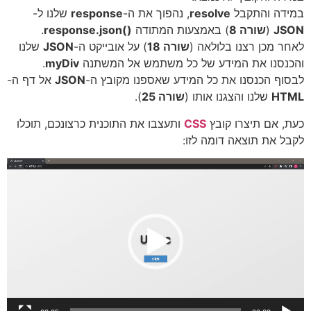
במידה והתקבל
resolve
, נהפוך את ה-
response
שלנו ל-
JSON
(
שורה 8
) באמצעות המתודה
()response.json
.
לאחר מכן רצנו בלולאה (
שורה 18
) על אובייקט ה-
JSON
שלנו
והכנסנו את המידע של כל משתמש אל המשתנה
myDiv
.
לבסוף הכנסנו את כל המידע שאספנו מקובץ ה-
JSON
אל דף ה-
HTML
שלנו והצגנו אותו (
שורה 25
).
כעת, אם תיצרו קובץ
CSS
ותעצבו את התוכנית כרצונכם, תוכלו
לקבל את תוצאה דומה לזו:
נגן
וידאו