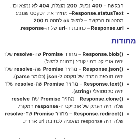
הבקשה –
400
נכשל,
200
מוצלח,
404
לא נמצא וכו'.
Response.statusText
– מחזיר את הטקסט שנובע
מסטטוס הבקשה – למשל
ok
לסטטוס
200
.
Response.url
– כתובת ה-
url
של ה-
response
.
מתודות
()Response.blob
– מחזיר
Promise
שה-
resolve
שלה
יהיה אובייקט דמוי קובץ (תמונה למשל).
()Response.json
– מחזיר
Promise
שה-
resolve
שלה
יהיה תוצאת המרה של טקסט ל-
json
(כלומר
parse
).
()Response.text
– מחזיר
Promise
שה-
resolve
שלה
יהיה טקסטואלי (
string
).
()Response.clone
– מחזיר
Promise
שה-
resolve
שלה יהיה העתק של אובייקט ה-
response
המקורי.
()Response.redirect
– מחזיר
Promise
שה-
resolve
שלה יהיה response מהפניה לכתובת url אחרת.