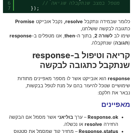
// מטפל במצב שנתקבלה שגיאה
6
7
});
כלומר שבמידה ונתקבל
resolve,
נקבל אובייקט
Promise
כתגובה לבקשה ששלחנו,
שימו לב
לשורה 2
, בתוך ה-
then
, אנו מטפלים ב-
response
(
תגובה
) שנתקבלה.
קריאה וטיפול ב-response
שנתקבל כתגובה לבקשה
response
הוא אובייקט אשר לו מספר מאפיינים מתודות
שימושיים שנוכל להיעזר בהם על מנת לטפל בבקשות,
נבאר את חלקם:
מאפיינים
Response.ok
– ערך
בוליאני
אשר מסמל אם הבקשה
החזירה
resolve
או נכשלה.
Response.status
– מחזיר קוד שמסמל את סטטוס