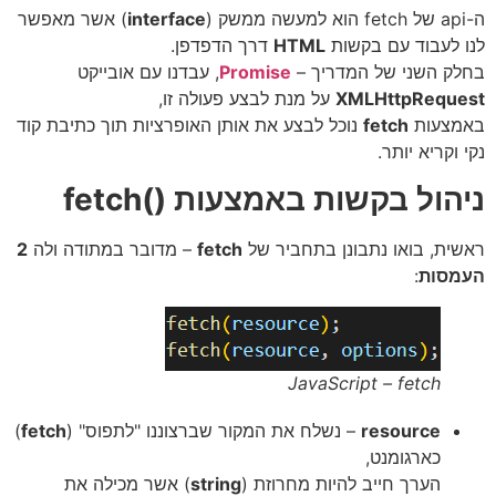
ה-api של fetch הוא למעשה ממשק (
interface
) אשר מאפשר
לנו לעבוד עם בקשות
HTML
דרך הדפדפן.
בחלק השני של המדריך –
Promise
, עבדנו עם אובייקט
XMLHttpRequest
על מנת לבצע פעולה זו,
באמצעות
fetch
נוכל לבצע את אותן האופרציות תוך כתיבת קוד
נקי וקריא יותר.
ניהול בקשות באמצעות ()fetch
ראשית, בואו נתבונן בתחביר של
fetch
– מדובר במתודה ולה
2
העמסות
:
JavaScript – fetch
resource
– נשלח את המקור שברצוננו "לתפוס" (
fetch
)
כארגומנט,
הערך חייב להיות מחרוזת (
string
) אשר מכילה את