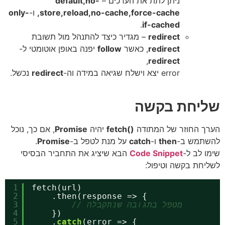
ניתן לתת את הערכים –
default,no-
store,reload,no-cache,force-cache,
ו-
only-
.
if-cached
redirect
– מגדיר כיצד להתנהל מול תשובת
redirect
, כאשר
follow
יפנה באופן אוטומטי ל-
,
redirect
error יצא וישלח שגיאה במידה וה-
redirect
נכשל.
שליחת בקשה
הערך החוזר של המתודה
()fetch
יהיה
Promise
, אם כך, נוכל
להשתמש ב-
then
ו-
catch
על מנת לטפל ב-
Promise
.
שימו לב ל-
Code Snippet
הבא שיציג את התחביר הבסיסי
לשליחת בקשה וטיפול:
1
fetch(url)
2
.then(response => {
// מטפל בתגובה שנתקבלה
3
4
})
5
.
catch
(error => {