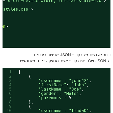
nt
=
"width=device-width, initial-scale=1.0"
>
=
"styles.css"
>
ton
>
כדוגמא נשתמש בקובץ JSON שניצור בעצמנו.
ה-JSON שלנו יהיה קובץ אשר מחזיק שמות משתמשים:
1
[
2
{
3
"username"
: 
"john42"
,
4
"firstName"
: 
"John"
,
5
"lastName"
: 
"Doe"
,
6
"gender"
: 
"Male"
,
7
"pokemons"
: 5
8
},
9
{
10
"username"
: 
"lindaD"
,