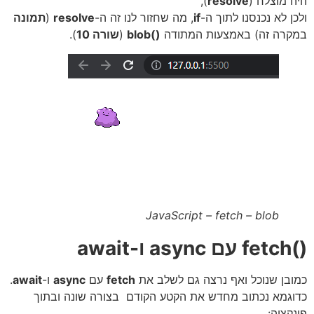
היה מוצלח (
resolve
),
ולכן לא נכנסנו לתוך ה-
if
, מה שחזור לנו זה ה-
resolve
(
תמונה
במקרה זה) באמצעות המתודה
()blob
(
שורה 10
).
JavaScript – fetch – blob
()fetch עם async ו-await
כמובן שנוכל ואף נרצה גם לשלב את
fetch
עם
async
ו-
await
.
כדוגמא נכתוב מחדש את הקטע הקודם בצורה שונה ובתוך
פונקציה: