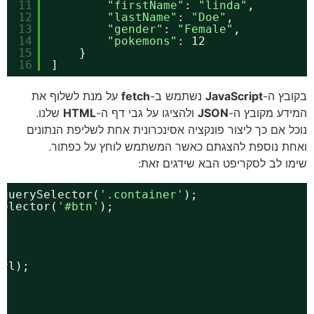
11
"firstName"
: 
"linda"
,
12
"lastName"
: 
"Doe"
,
13
"gender"
: 
"Female"
,
14
"pokemons"
: 12
15
}
16
]
בקובץ ה-
JavaScript
נשתמש ב-
fetch
על מנת לשלוף את
המידע מקובץ ה-
JSON
ולהציגו על גבי דף ה-
HTML
שלנו.
נוכל אם כך ליצור פונקציה אסינכרונית אחת לשליפת הנתונים
ואחת נוספת להצגתם כאשר המשתמש לוחץ על כפתור.
שימו לב לסקריפט הבא שידגים זאת:
.querySelector(
'.container'
);
Selector(
'#btn'
);
{
url);
);