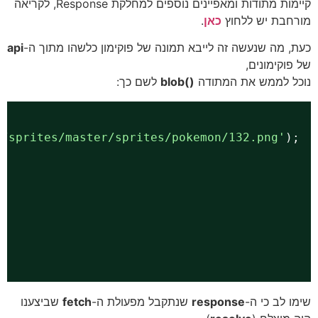
קיימות מתודות ומאפיינים נוספים למחלקת Response, לקריאה
מורחבת יש ללחוץ
כאן
.
כעת, מה שנעשה זה לייבא תמונה של פוקימון כלשהו מתוך ה-
api
של פוקימונים,
נוכל לממש את המתודה
()blob
לשם כך:
I/sprites/master/sprites/pokemon/132.png
'
);
שימו לב כי ה-
response
שנתקבל מפעולת ה-
fetch
שביצענו