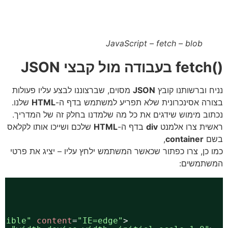
JavaScript – fetch – blob
()fetch בעבודה מול קבצי JSON
נניח וברשותנו קובץ
JSON
מסוים, שברצוננו לבצע עליו פעולות
בצורה אסינכרונית שלא תפריע למשתמש בדף ה-
HTML
שלנו.
נכתוב מימוש שידגים את כל מה שלמדנו בחלק זה של המדריך.
ראשית צרו אלמנט
div
בדף ה-
HTML
שלכם ושייכו אותו לקלאס
בשם
container
,
כמו כן, צרו כפתור שכאשר המשתמש ילחץ עליו – יציג את פרטי
המשתמשים:
atible"
content
=
"IE=edge"
>