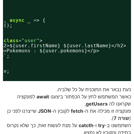
k'
, 
async
_ => {
rs();
v 
class
=
"user"
>
<h2>${user.firstName} ${user.lastName}</h2>
<p>Pokemons : ${user.pokemons}</p>
v>`;
Div;
כעת נבאר את התוכנית על כל שלביה.
כאשר המשתמש לחץ על הכפתור ביצענו
await
לפונקציה
שקראנו לה
getUsers
,
פונקציה זו מכילה את ה-
fetch
לקובץ ה-
JSON
שייצרנו לפני כן
(
שורה 7
).
השתמשנו ב-
try
ו-
catcth
על מנת לעשות זאת, כך שלא נקרוס
במידה והקובץ לא נמצא.