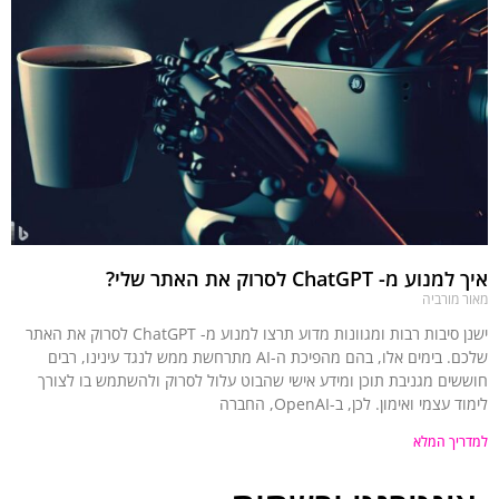
איך למנוע מ- ChatGPT לסרוק את האתר שלי?
מאור מורביה
ישנן סיבות רבות ומגוונות מדוע תרצו למנוע מ- ChatGPT לסרוק את האתר
שלכם. בימים אלו, בהם מהפיכת ה-AI מתרחשת ממש לנגד עינינו, רבים
חוששים מגניבת תוכן ומידע אישי שהבוט עלול לסרוק ולהשתמש בו לצורך
לימוד עצמי ואימון. לכן, ב-OpenAI, החברה
למדריך המלא