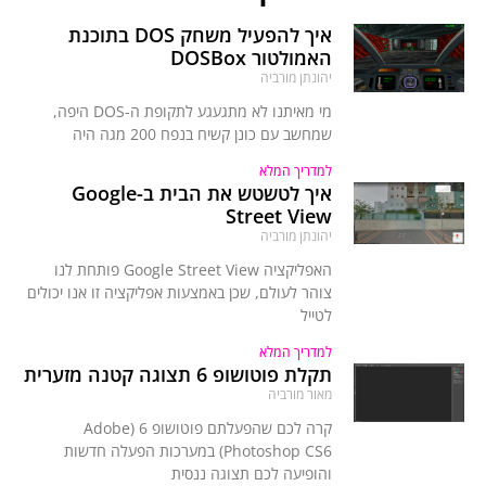
איך להפעיל משחק DOS בתוכנת
האמולטור DOSBox
יהונתן מורביה
מי מאיתנו לא מתגעגע לתקופת ה-DOS היפה,
שמחשב עם כונן קשיח בנפח 200 מגה היה
למדריך המלא
איך לטשטש את הבית ב-Google
Street View
יהונתן מורביה
האפליקציה Google Street View פותחת לנו
צוהר לעולם, שכן באמצעות אפליקציה זו אנו יכולים
לטייל
למדריך המלא
תקלת פוטושופ 6 תצוגה קטנה מזערית
מאור מורביה
קרה לכם שהפעלתם פוטושופ 6 (Adobe
Photoshop CS6) במערכות הפעלה חדשות
והופיעה לכם תצוגה ננסית