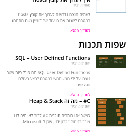
מאור מורביה
לעתים הנכם נדרשים לערוך את קובץ hosts
במטרה לשנות את הייעוד של דומיין (שם מתחם)
למדריך המלא
שפות תכנות
SQL – User Defined Functions
יהונתן מורביה
SQL User Defind Functions הם פונקציות אשר
נוצרו על ידי המשתמש במטרה לבצע פעולה
ספציפית
למדריך המלא
C# – מה זה Heap & Stack
יהונתן מורביה
כאשר אנו כותבים תוכנית C# לרוב לא יהיה לנו
צורך בניהול זיכרון ידני, שכן ל-Microsoft
למדריך המלא