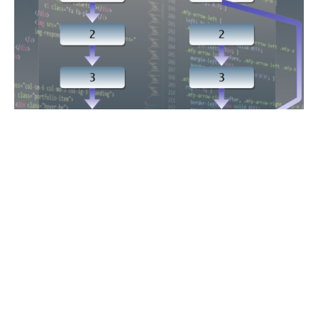
המדריך לתכנות אסינכרוני ב-JavaScript