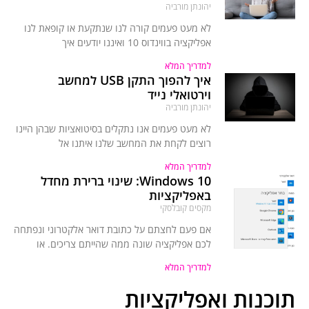
יהונתן מורביה
לא מעט פעמים קורה לנו שנתקעת או קופאת לנו
אפליקציה בווינדוס 10 ואיננו יודעים איך
למדריך המלא
איך להפוך התקן USB למחשב
וירטואלי נייד
יהונתן מורביה
לא מעט פעמים אנו נתקלים בסיטואציות שבהן היינו
רוצים לקחת את המחשב שלנו איתנו אל
למדריך המלא
Windows 10: שינוי ברירת מחדל
באפליקציות
מקסים קובלסקי
אם פעם לחצתם על כתובת דואר אלקטרוני ונפתחה
לכם אפליקציה שונה ממה שהייתם צריכים. או
למדריך המלא
תוכנות ואפליקציות