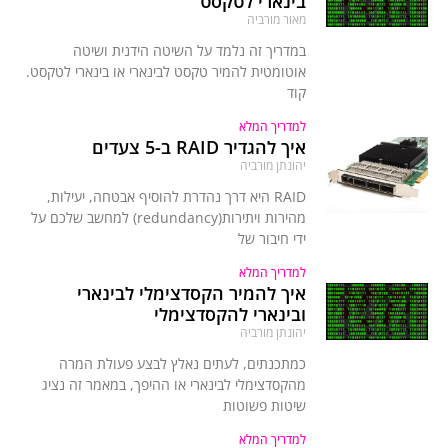
בינארי לטקסט
מאור מורביה
במדריך זה נלמד על השיטה הידנית ושיטה
אוטומטית להמיר טקסט לבינארי או בינארי לטקסט.
קוד
למדריך המלא
איך להגדיר RAID ב-5 צעדים
יהונתן מורביה
RAID היא דרך נהדרת להוסיף אבטחה, יעילות,
מהירות ויתירות(redundancy) למחשב שלכם על
ידי חיבור של
למדריך המלא
איך להמיר הקסדצימלי לבינארי
ובינארי להקסדצימלי
יהונתן מורביה
כמתכנתים, לעתים נאלץ לבצע פעולת המרה
מהקסדצימלי לבינארי או ההיפך, במאמר זה נציג
שיטות פשוטות
למדריך המלא