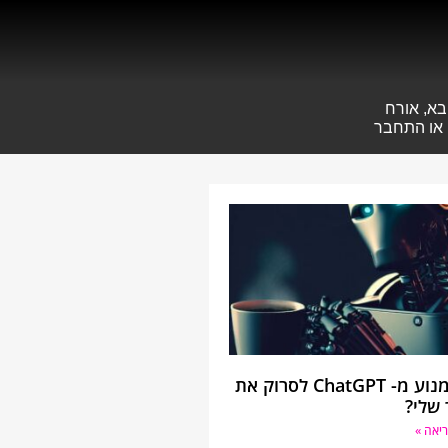
בא, אורח
או
התחבר
איך למנוע מ- ChatGPT לסרוק את
שלי?
יאה »