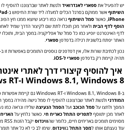
יש להפעיל את
ספארי
לאנדרואיד
ולגשת לאתר שברצוננו להוסיף לו 
השיתוף
אשר ממוקם בסרגל הכלים למעלה ליד שורת החיפוש ב-
Pad
iPhone
, כאשר
סמל השיתוף
נראה כמו ריבוע שיוצא ממנו חץ הפו
הוסף לדף הבית
ולאחר מכן תוכלו לתת שם לקיצור הדרך שמיד לאחר
לדף האינטרנט יופיע כמו כל סמל של אפליקציה במסך הבית, ותוכלו ל
האתר יפתח בלשונית רגילה בדפדפן
ספארי
.
נכון לכתיבת שורות אלו, אין דפדפנים נוספים התומכים באפשרות זו ב-
תהיה קיימת רק בדפדפן
ספארי ל-iOS
.
Windows 8.1, Windows 8 ו-Windows RT
ב-Windows 8.1, Windows 8 ו-Windows RT גם קיימת אפשרות כזו כמובן. יש להפעיל את
המודרני
ולגשת לאתר שברצוננו להוסיף לו סמל גישה מהירה במסך ה
המסך ולחצו על
סמל הכוכב
ועל
הסמל הנעיצה
שלידו ונראה כמו נע
לאחר מכן יתווסף
לתפריט התחל כאריח חי
. כאשר נלחץ על
האריח
מסוימים תומכים באריחים חיים, כלומר שה
ווינדוס
יקבל הזנות RSS מאותם אתרים ויציג עדכונים וכותרות ב
עוד נעצתם אותו ל
מסך התחל
ב
ווינדוס
. שימו לב כי לא כל אתר תומך 