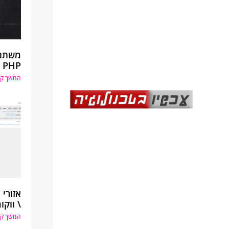
משתני
PHP
המשך קר
אזורי
\ ווקו
המשך קר