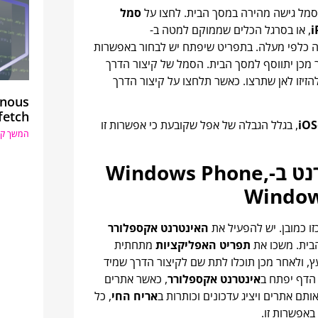
סמל גישה מהירה במסך הבית. לחצו על
סמל
i
, או בסרגל הכלים שממוקם למטה ב-
נה כלפי מעלה. בתפריט שיפתח יש לבחור באפשרות
 מכן יתווסף למסך הבית. הסמל של קיצור הדרך
הזיזו לאן שתרצו. כאשר תלחצו על קיצור הדרך
onous
fetch
iOS
, בגלל הגבלה של אפל שקובעת כי אפשרות זו
המשך קר
איך להוסיף קיצורי דרך לאתרי אינטרנט ב-Windows Phone,
האינטרנט אקספלורר
בית. משכו את
תפריט האפליקציות
מתחתית
ץ, ולאחר מכן תוכלו לתת שם לקיצור הדרך שמיד
הדף יפתח ב
אינטרנט אקספלורר
, כאשר אתרים
אריח החי
, כל
באפשרות זו.