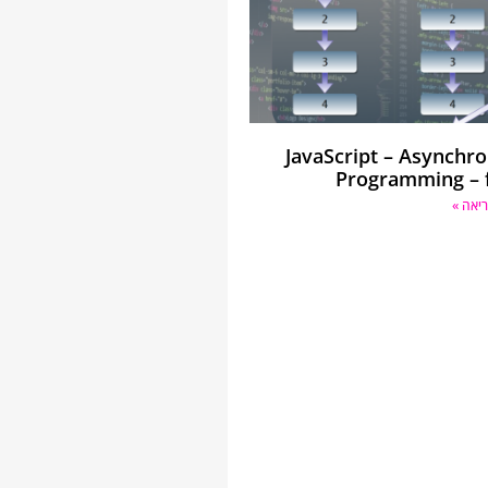
JavaScript – Asynchr
Programming – 
יאה »