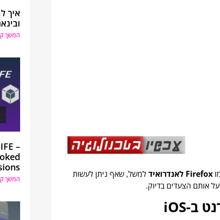
איך ל
ובינא
המשך קר
IIFE –
voked
sions
מו
Firefox לאנדרואיד
למשל, שאף ניתן לעשות
המשך קר
 על אותם הצעדים בדיוק.
ב-iOS