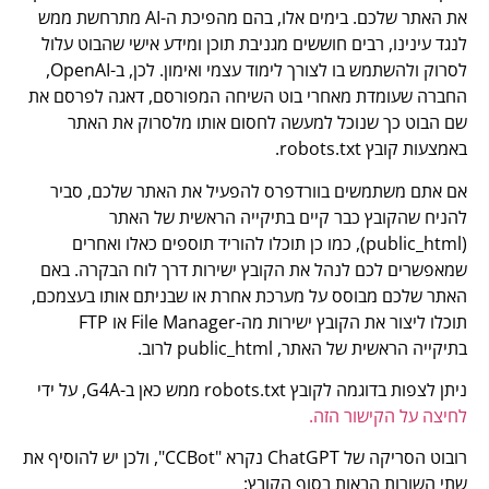
את האתר שלכם. בימים אלו, בהם מהפיכת ה-AI מתרחשת ממש
לנגד עינינו, רבים חוששים מגניבת תוכן ומידע אישי שהבוט עלול
לסרוק ולהשתמש בו לצורך לימוד עצמי ואימון. לכן, ב-OpenAI,
החברה שעומדת מאחרי בוט השיחה המפורסם, דאגה לפרסם את
שם הבוט כך שנוכל למעשה לחסום אותו מלסרוק את האתר
באמצעות קובץ robots.txt.
אם אתם משתמשים בוורדפרס להפעיל את האתר שלכם, סביר
להניח שהקובץ כבר קיים בתיקייה הראשית של האתר
(public_html), כמו כן תוכלו להוריד תוספים כאלו ואחרים
שמאפשרים לכם לנהל את הקובץ ישירות דרך לוח הבקרה. באם
האתר שלכם מבוסס על מערכת אחרת או שבניתם אותו בעצמכם,
תוכלו ליצור את הקובץ ישירות מה-File Manager או FTP
בתיקייה הראשית של האתר, public_html לרוב.
ניתן לצפות בדוגמה לקובץ robots.txt ממש כאן ב-G4A, על ידי
לחיצה על הקישור הזה.
רובוט הסריקה של ChatGPT נקרא "CCBot", ולכן יש להוסיף את
שתי השורות הבאות בסוף הקובץ: