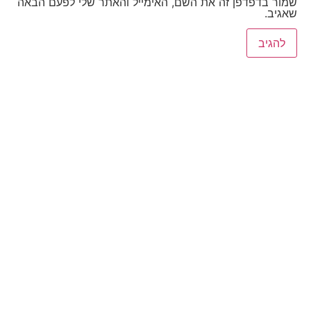
שמור בדפדפן זה את השם, האימייל והאתר שלי לפעם הבאה
שאגיב.