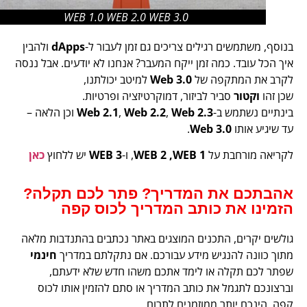
WEB 1.0 WEB 2.0 WEB 3.0
בנוסף, משתמשים רגילים צריכים גם זמן לעבור ל-
dApps
ולהבין
איך הכל עובד. כמה זמן ייקח המעבר? אנחנו לא יודעים. אבל ננסה
לקרב את המתקפה של
Web 3.0
למיטב יכולתנו,
שכן זהו
וקטור
סביר לביזור, דמוקרטיזציה ופרטיות.
בינתיים נשתמש ב-
Web 2.3
,
Web 2.2
,
Web 2.1
וכן הלאה –
עד שיגיע אותו
Web 3.0
.
לקריאה מורחבת על
WEB 2 ,WEB 1
, ו-
WEB 3
יש ללחוץ
כאן
אהבתכם את המדריך? פתר לכם תקלה?
הזמינו את כותב המדריך לכוס קפה
גולשים יקרים, התכנים המוצגים באתר נכתבים בהתנדבות מלאה
מתוך כוונה להנגיש מידע עבורכם. אם נתקלתם במדריך
חינמי
שפתר לכם תקלה או לימד אתכם משהו חדש שלא ידעתם,
וברצונכם לתגמל את כותב המדריך או סתם להזמין אותו לכוס
קפה, הינכם יותר ממוזמנים לתרום.