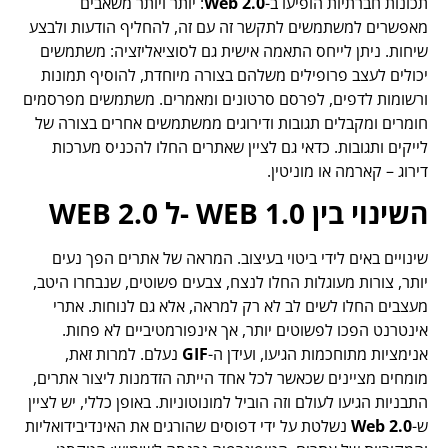
תכונות חברתיות הופיעו ב-
Web 2.0
: יותר ויותר משאבים
מאפשרים למשתמשים לתקשר זה עם זה, להחליף הודעות ולבצע
שיחות. ניתן לייחס התאמה אישית גם לסוציאליזציה: משתמשים
יכולים לעצב פרופילים משלהם בצורה מיוחדת, להוסיף תמונות
ורשומות לדפים, לפרסם סרטונים ומאמרים. משתמשים מפרסמים
חומרים ומקבלים תגובות ודירוגים ממשתמשים אחרים בצורה של
לייקים ותגובות. כדאי גם לציין שאתרים החלו להכניס מערכות
דירוג – קארמה או מוניטין.
השינוי בין WEB 1.0 -ל WEB 2.0
שינויים באים לידי ביטוי בעיצוב. המראה של אתרים הפך נעים
יותר, צורות מעוגלות החלו לנצח, צבעים פשוטים, שנבחרו היטב,
מעצבים החלו לשים לב לא רק למראה, אלא גם לנוחות. אתרי
אינטרנט הפכו לפשוטים יותר, אך אינפורמטיביים לא פחות.
אנימציות מתוחכמות הגיעו, ועידן ה-
GIF
נעלם. למרות זאת,
מומחים מציינים שכאשר לכל אחד הייתה הזדמנות ליצור אתרים,
התבניות הגיעו לעולם וזה הוביל למונוטוניות. באופן כללי, יש לציין
ש-
2.0
Web
נשלטת על ידי דפוסים שהורגים את האינדיבידואליות