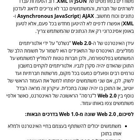
משודרים בפורמטים של
JSON
או
XML
. רוב הפעולות עברו
לשרתים של חברות, והמשתמשים כבר לא צריכים לדאוג לעדכון
נתונים וכוח מחשוב.
AJAX
(
JavaScript
Asynchronous
ו-
XML
) אפשרו לדפים לא להיטען מחדש בכל פעם, אלא לטעון
באופן אסינכרוני רק את הנתונים שהמשתמש צריך.
עידן האינטרנט של ה-
Web 2.0
"נשלט" על ידי אלגוריתמים
ממליצים. האינטרס של התאגידים הוא לשמור על תשומת הלב של
המשתמש בפלטפורמה, ולכן חברות נוטות להמליץ ​​למשתמש על
התוכן שהאדם יהיה סקרן לגביו. אלגוריתמים לוקחים בחשבון
גורמים רבים ופועלים כמעט בכל מקום, מרשתות חברתיות ועד
לשוק. לכן, אם שני משתמשים יפתחו למשל את העמוד הראשי של
יוטיוב, אז התוכן בו יהיה שונה בתכלית. עיקרון זה מראה הבדל
נוסף בין
Web 2.0
ל"גרסה" הראשונה של האינטרנט, כאשר אלפי
משתמשים צפו באותו עמוד.
לסיכום, Web 2.0 שונה מ-Web 1.0 בדרכים הבאות:
משתמשים יכולים להשתתף בעצמם בחיי האינטרנט ולמלא
אותו בתוכן