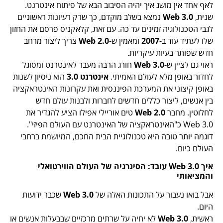
לאף אחד אין מושג איך יהיה הסיבוב הבא של פיתוח אינטרנט.
שנית,
Web 3.0
נמצא בשלב מוקדם, כך שרק רעיונות ראשוניים
לגבי הטכנולוגיה זמינים עד כה. עם זאת, קלאקניס פרסם את החזון
שלו לעתיד עוד ב-
2007
ומאמין ש-
Web 2.0
צריך ליצור מרחב
חדש שפותר בעיות עיקריות.
ראוי גם לציין ש-
Web 3.0
חורג הרבה מעבר לאינטרנט ומסוגל
לחדור באופן מלא לעולם האמיתי.
אינטרנט 3.0
הוא ניסיון לשנות
באופן קיצוני את המערכת הפיננסית ואת עקרונות האינטראקציה
בין אנשים, ליצור כללים חדשים לחברות ולבנות עולם חדש
לחלוטין. מחבר
Web 2.0
טים אוריילי אפילו הציע להגדיר את
Web 3.0 כ"האינטראקציה של האינטרנט עם העולם הפיזי".
דוגמה יותר טובה היא טכנולוגיית הבית החכם, המיושמת ברחבי
העולם כיום.
איך Web 3.0 עובד: הסינרגיה של העולם הווירטואלי
והמציאותי
אבל בואו נעבור על התכונות האלה של
Web 3.0
שכבר ידועות
היום.
ראשית,
Web 3.0
לא יחיה על שרתים מרכזיים שבבעלות אנשים או