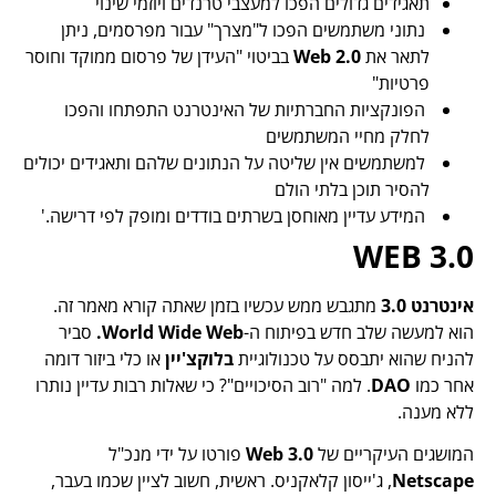
תאגידים גדולים הפכו למעצבי טרנדים ויוזמי שינוי
נתוני משתמשים הפכו ל"מצרך" עבור מפרסמים, ניתן
לתאר את
Web 2.0
בביטוי "העידן של פרסום ממוקד וחוסר
פרטיות"
הפונקציות החברתיות של האינטרנט התפתחו והפכו
לחלק מחיי המשתמשים
למשתמשים אין שליטה על הנתונים שלהם ותאגידים יכולים
להסיר תוכן בלתי הולם
המידע עדיין מאוחסן בשרתים בודדים ומופק לפי דרישה.'
WEB 3.0
אינטרנט 3.0
מתגבש ממש עכשיו בזמן שאתה קורא מאמר זה.
הוא למעשה שלב חדש בפיתוח ה-
World Wide Web.
סביר
להניח שהוא יתבסס על טכנולוגיית
בלוקצ'יין
או כלי ביזור דומה
אחר כמו
DAO
. למה "רוב הסיכויים"? כי שאלות רבות עדיין נותרו
ללא מענה.
המושגים העיקריים של
Web 3.0
פורטו על ידי מנכ"ל
Netscape
, ג'ייסון קלאקניס. ראשית, חשוב לציין שכמו בעבר,