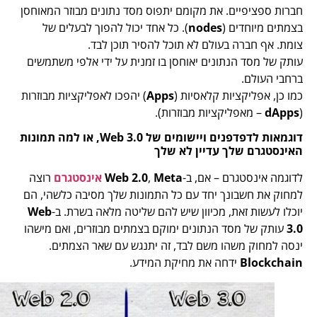
חברות ספציפיים. את מקומם יתפוס מסד נתונים מבוזר המאוחסן
בצמתים מיוחדים (
nodes
). כל אחד יכול להפוך לבעלים של
צומת. אף חברה בעולם לא תוכל להסיר תוכן לבד.
עותק של מסד הנתונים יאוחסן בו זמנית על ידי אלפי משתמשים
ברחבי העולם.
כמו כן, אפליקציות קלאסיות (
Apps
) יהפכו לאפליקציות מבוזרות
(
dApps
– מאפליקציות מבוזרות).
דוגמאות לדפדפנים ויישומים של Web 3.0, או למה תמונות
האינסטגרם שלך עדיין לא שלך
לדוגמה אינסטגרם – אם, ב-
Meta
,
Web 2.0
אינסטגרם
רוצה
למחוק את חשבונך יחד עם כל התמונות שלך מסיבה כלשהי, הם
יוכלו לעשות זאת, מכיוון שיש להם שליטה מלאה בשרת. ב-
Web
3.0
עותק של מסד הנתונים ימוקם בצמתים מבוזרים, ואם מישהו
ינסה למחוק משהו משם לבד, זה יתנגש עם שאר הצמתים.
Blockchain
ידחה את מחיקת המידע.