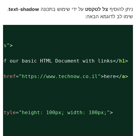
ן להוסיף
צל
לטקסט
על ידי שימוש בתכונה
shadow
–
text
.
ו לב לדוגמא הבאה:
le.css"
>
ple of our basic HTML Document with links</
h1
k <
a
href
=
"
https://www.technow.co.il
"
>here</
a
"
>
xt"
style
=
"height: 100px; width: 100px;"
>