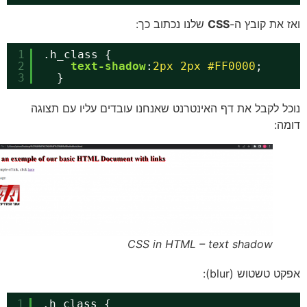
 את קובץ ה-
CSS
שלנו נכתוב כך:
1
.h_class { 
2
text-shadow
:
2px
2px
#FF0000
;
3
}
ל לקבל את דף האינטרנט שאנחנו עובדים עליו עם תצוגה
ה:
CSS in HTML – text shadow
 טשטוש (blur):
1
.h_class { 