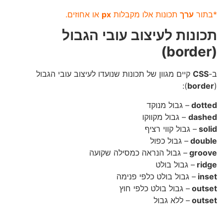
ור
ערך
תכונות אלו מקבלות
px
או אחוזים.
ונות לעיצוב עובי הגבול
)
CS
קיים מגוון של תכונות שנועדו לעיצוב עובי הגבול
):
bord
dot
– גבול מנוקד
das
– גבול מקווקו
so
– גבול קווי רציף
dou
– גבול כפול
gro
– גבול הנראה כמסילה שקועה
ri
– גבול בולט
in
– גבול בולט כלפי פנימה
out
– גבול בולט כלפי חוץ
out
– ללא גבול