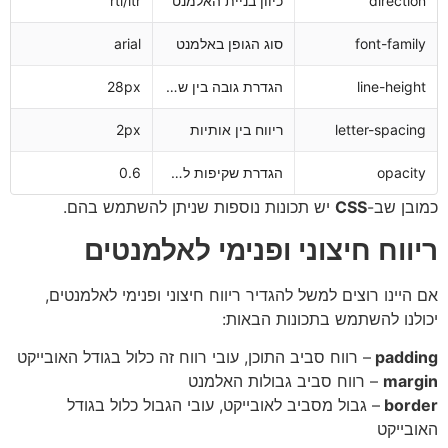
directi
כיוון בניית האלמנט
rtl/ltr
font-fami
סוג הגופן באלמנט
arial
line-heig
הגדרת גובה בין שורות
28px
letter-spaci
ריווח בין אותיות
2px
opaci
הגדרת שקיפות לאלמנט
0.6
בן שב-
CSS
יש תכונות נוספות שניתן להשתמש בהם.
ווח חיצוני ופנימי לאלמנטים
היינו רוצים למשל להגדיר ריווח חיצוני ופנימי לאלמנטים,
לנו להשתמש בתכונות הבאות:
padd
– רווח סביב התוכן, עובי רווח זה כלול בגודל האובייקט
mar
– רווח סביב גבולות האלמנט
bor
– גבול מסביב לאובייקט, עובי הגבול כלול בגודל
בייקט