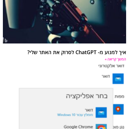
ע מ- ChatGPT לסרוק את האתר שלי?
 קריאה »