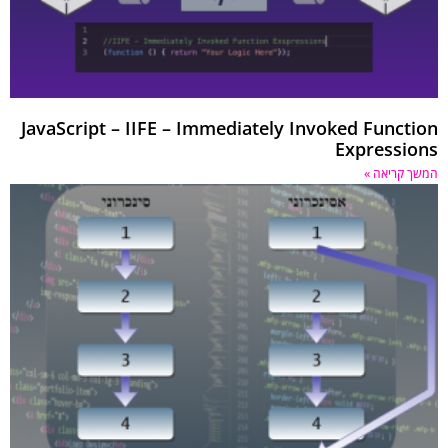
JavaScript – IIFE – Immediately Invoked Funct
Expressi
 קריאה »