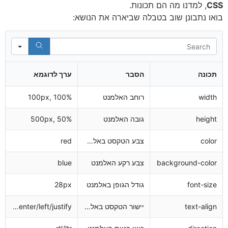
C
, למדנו מה הם תכונות.
ו נתבונן שוב בטבלה שביארה את הנושא:
Search
ונה
הסבר
ערך לדוגמא
wid
רוחב האלמנט
100px, 100%
heig
גובה האלמנט
500px, 50%
col
צבע הטקסט באלמנט
red
background-col
צבע רקע האלמנט
blue
font-si
גודל הגופן באלמנט
28px
text-ali
יישור הטקסט באלמנט
right/center/left/justify