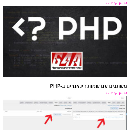
 קריאה »
נים עם שמות דינאמיים ב-PHP
 קריאה »