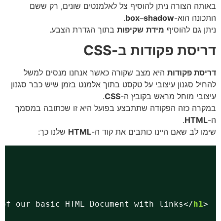
תה הצורה ניתן להוסיף צל לאלמנטים שונים, רק ששם
ונה הוא-
shadow
–
box
.
ן גם להוסיף
מידת
שקיפות
בתוך הגדרת הצבע.
יסת פקודות ב-CSS
סת פקודות
היא מצב שקורה כאשר אנחנו מנסים למשל
יל סגנון עיצובי על טקסט בתוך אלמנט בזמן שיש כבר סגנון
ובי מוחל מראש בקובץ ה-
CSS
.
רה כזה הפקודה שתתבצע בפועל היא זו שכתובה במסמך
.
HTM
ו לב שאם היינו כותבים את קוד ה-
HTML
שלנו כך:
ple of our basic HTML Document with links</
h1