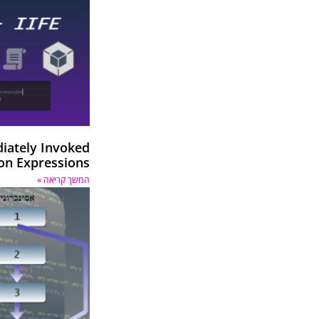
16
17
18
19
20
21
22
23
24
25
26
27
diately Invoked
28
29
on Expressions
30
המשך קריאה »
31
32