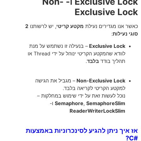
Exclusive Lock ו- Non-
Exclusive Lock
כאשר אנו מגדירים נעילת
מקטע קריטי
, יש לרשותנו
2
סוגי נעילות
:
Exclusive Lock
– בנעילה זו נשתמש על מנת
לוודא שהמקטע הקריטי ינוהל על ידי Thread או
תהליך בודד
בלבד
.
Non-Exclusive Lock
– מגביל את הגישה
למקטע הקריטי לקריאה בלבד.
נוכל לעשות זאת על ידי שימוש במחלקות –
SemaphoreSlim
,
Semaphore
ו-
ReaderWriterLockSlim
אז איך ניתן להגיע לסינכרוניות באמצעות
#C?