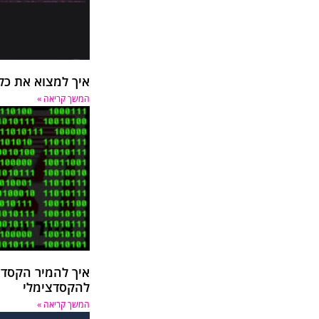
איך למצוא את כל
המשך קריאה »
1
2
3
4
5
6
7
8
9
10
11
איך להמיר הקסדצי
12
13
להקסדצימלי
14
המשך קריאה »
15