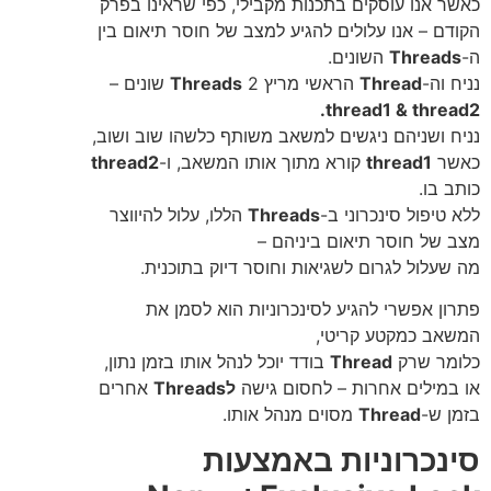
כאשר אנו עוסקים בתכנות מקבילי, כפי שראינו בפרק
הקודם – אנו עלולים להגיע למצב של חוסר תיאום בין
ה-
Threads
השונים.
נניח וה-
Thread
הראשי מריץ 2
Threads
שונים –
thread1 & thread2.
נניח ושניהם ניגשים למשאב משותף כלשהו שוב ושוב,
כאשר
thread1
קורא מתוך אותו המשאב, ו-
thread2
כותב בו.
ללא טיפול סינכרוני ב-
Threads
הללו, עלול להיווצר
מצב של חוסר תיאום ביניהם –
מה שעלול לגרום לשגיאות וחוסר דיוק בתוכנית.
פתרון אפשרי להגיע לסינכרוניות הוא לסמן את
המשאב כמקטע קריטי,
כלומר שרק
Thread
בודד יוכל לנהל אותו בזמן נתון,
או במילים אחרות – לחסום גישה
לThreads
אחרים
בזמן ש-
Thread
מסוים מנהל אותו.
סינכרוניות באמצעות