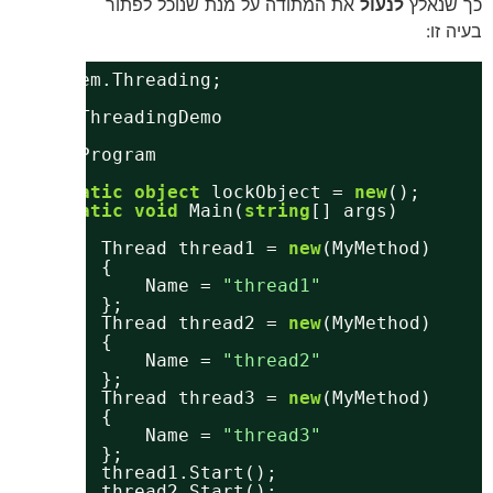
כך שנאלץ
לנעול
את המתודה על מנת שנוכל לפתור
בעיה זו:
ing
System.Threading;
mespace
ThreadingDemo
class
Program
{
static
object
lockObject = 
new
();
static
void
Main(
string
[] args)
{
Thread thread1 = 
new
(MyMethod)
{
Name = 
"thread1"
};
Thread thread2 = 
new
(MyMethod)
{
Name = 
"thread2"
};
Thread thread3 = 
new
(MyMethod)
{
Name = 
"thread3"
};
thread1.Start();
thread2.Start();