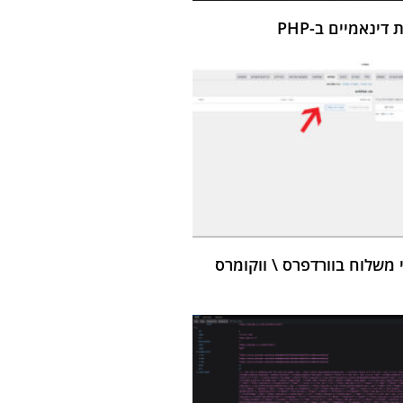
ינאמיים ב-PHP
י משלוח בוורדפרס \ ווקומרס