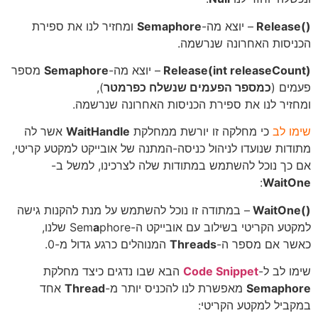
– יוצא מה-
Semaphore
ומחזיר לנו את ספירת
יסות האחרונה שנרשמה.
Release(int releaseCou
– יוצא מה-
Semaphore
מספר
ים (
כמספר הפעמים שנשלח כפרמטר
),
זיר לנו את ספירת הכניסות האחרונה שנרשמה.
ו לב
כי מחלקה זו יורשת ממחלקת
WaitHandle
אשר לה
דות שנועדו לניהול כניסה-המתנה של אובייקט למקטע קריטי,
כך נוכל להשתמש במתודות שלה לצרכינו, למשל ב-
:
Wait
– במתודה זו נוכל להשתמש על מנת להקנות גישה
טע הקריטי בשילוב עם אובייקט ה-Sem
phore שלנו,
a
ר אם מספר ה-
Threads
המנוהלים כרגע גדול מ-0.
ו לב ל-
Code Snippet
הבא שבו נדגים כיצד מחלקת
Semapho
מאפשרת לנו להכניס יותר מ-
Thread
אחד
ביל למקטע הקריטי: