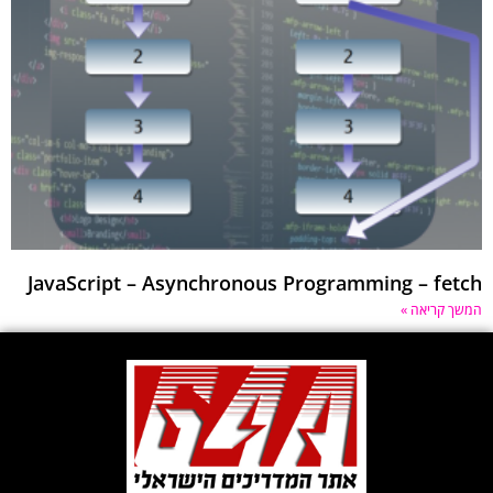
JavaScript – Asynchronous Programming – fe
 קריאה »