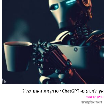
ע מ- ChatGPT לסרוק את האתר שלי?
 קריאה »