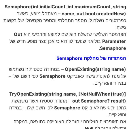
Semaphore(int initialCount, int maximumCount, str
name, out bool createdN
– מאתחל מופע, כאשר
מטרים נשלח לו מספר התחלתי ומספר מקסימלי של בקשות
ה,
מטר השלישי שנשלח הוא שם למופע והרביעי הוא
Out
Parame
בוליאני שנועד לווידוא כי אכן נוצר מופע חדש של
.
Semapho
דות של מחלקת Semaphore
OpenExisting(string na
– במתודה סטטית זו נשתמש
מנת להקנות גישה לאובייקט
Semaphore
לפי השם שלו –
דה והוא קיים.
TryOpenExisting(string name, [NotNullWhen(tru
out Semaphore? resu
– מתודה סטטית אשר משמשת
ניית גישה לאובייקט
Semaphore
לפי השם שלו – במידה
 קיים.
האופרציה הצליחה יוחזר לנו האובייקט כתוצאה, במקרה
שלה יוחזר לנו
Null
.