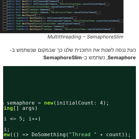
Multithreading – SemaphoreSlim
 ננסה לשנות את התוכנית שלנו כך שבמקום שנשתמש ב-
Semapho
, נשתמש ב-
SemaphoreSlim
:
m
eSlim semaphore = 
new
(initialCount: 4);
n(
string
[] args)
= 1; i <= 5; i++)
nt = i;
t = 
new
(() => DoSomething(
"Thread "
+ count))