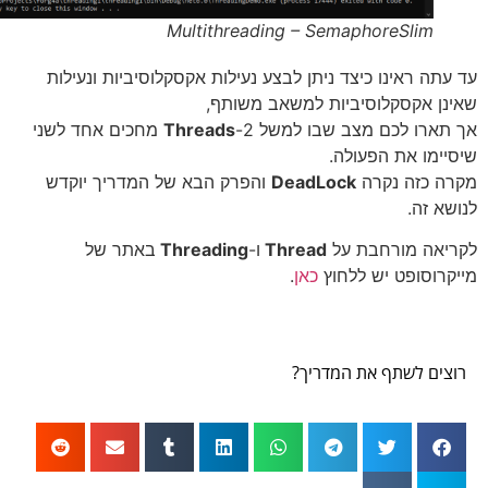
Multithreading – SemaphoreSlim
עתה ראינו כיצד ניתן לבצע נעילות אקסקלוסיביות ונעילות
נן אקסקלוסיביות למשאב משותף,
תארו לכם מצב שבו למשל 2-
Threads
מחכים אחד לשני
יימו את הפעולה.
ה כזה נקרה
DeadLock
והפרק הבא של המדריך יוקדש
שא זה.
יאה מורחבת על
Thread
ו-
Threading
באתר של
קרוסופט יש ללחוץ
כאן
.
צים לשתף את המדריך?