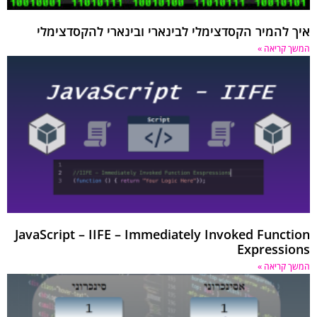
 להמיר הקסדצימלי לבינארי ובינארי להקסדצימלי
 קריאה »
JavaScript – IIFE – Immediately Invoked Funct
Expressi
 קריאה »