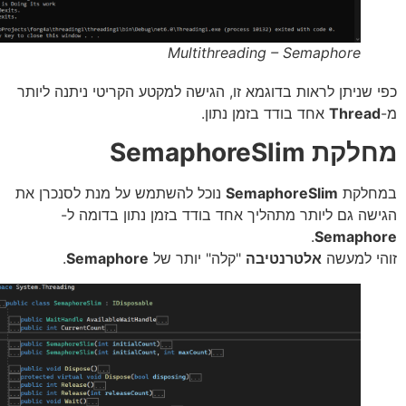
Multithreading – Semaphore
 שניתן לראות בדוגמא זו, הגישה למקטע הקריטי ניתנה ליותר
Threa
אחד בודד בזמן נתון.
ת SemaphoreSlim
חלקת
SemaphoreSlim
נוכל להשתמש על מנת לסנכרן את
שה גם ליותר מתהליך אחד בודד בזמן נתון בדומה ל-
.
Semapho
י למעשה
אלטרנטיבה
"קלה" יותר של
Semaphore
.