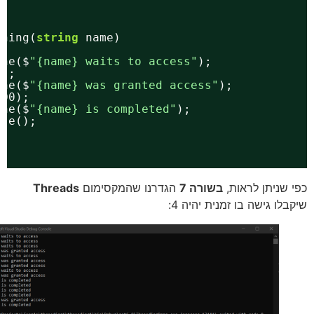
();
omething(
string
name)
teLine($
"{name} waits to access"
);
ait();
teLine($
"{name} was granted access"
);
p(2000);
teLine($
"{name} is completed"
);
elease();
 שניתן לראות,
בשורה 7
הגדרנו שהמקסימום
Threads
לו גישה בו זמנית יהיה 4: