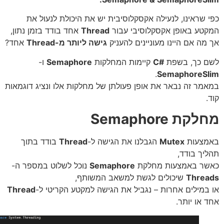
 שראינו, לנעילה אקסקלוסיבית יש את היכולת לנעול את
טע באופן אקסקלוסיבי עבור
Thread
אחד בודד בזמן נתון,
מה אם היינו מעוניינים להעניק
גישה ליותר מ-Thread
אחד?
 כך, בשפת
#C
קיימות המחלקות
Semaphore
ו-
.
SemaphoreS
מר זה נבאר את אופן פעולתן של מחלקות אלו ונציג דוגמאות
קת Semaphore
צעות
Mutex
הגבלנו את הגישה ל-
Thread
בודד בתוך
יך בודד,
ר באמצעות מחלקת
Semaphore
נוכל לשלוט במספר ה-
Thre
שיכולים לגשת למשאב המשותף,
במילים אחרות – נגביל את הגישה למקטע הקריטי ל-
Thread
 או יותר.