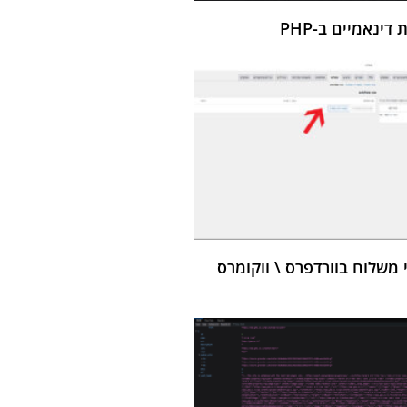
ינאמיים ב-PHP
י משלוח בוורדפרס \ ווקומרס