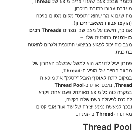
כלומר שבכל פעם שאנו יוצרים מופע של
Thread
,
מוגדרת עבורו כתובת בזיכרון,
מה שגם אומר שהוא "תופס" מקום מסוים בזיכרון
(
הוקצו עבורו משאבי זיכרון
).
אם כך, חישבו על מצב שבו נוצרים
Threads
רבים
בו-זמנית
בתוכנית שלנו –
מצב כזה יכול לפגוע בביצועי התוכנית ולגרום להאטה
בתוכנית.
פתרון יעיל לדוגמא הוא למשל שבשלב האחרון של
מחזור החיים של מופע ה-
Thread
,
במקום לתת
לאוסף הזבל
"לסלק" את מופע ה-
Thread
, נאכסן אותו ב-
Pool
Thread
.
במקרה כזה כל מופע מאותחל פעם אחת ויקרא
להיכנס לפעולה כשתישלח בקשה,
ובכך למעשה נמנע יצירה של עוד ועוד אובייקטים
מאותו ה-
Thread
בו-זמנית.
Thread Pool