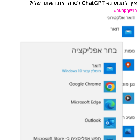
ע מ- ChatGPT לסרוק את האתר שלי?
 קריאה »