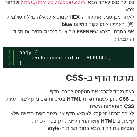
 להיכנס לאתר הבא:
https://htmlcolorcodes.com
ולבחור
.
ר מכן סמנו את קוד ה-
HEX
שמופיע למעלה כולל הסולמית
 והעתיקו אותו לקוד במקום
blue
.
 בחרתי בצבע
#FBEBFF
שהוא ורוד\סגול בהיר וזה הקוד
וצאה:
1
body {
2
background-color: #FBEBFF;
3
}
כוז הדף ב-CSS
 נלמד למרכז את הטקסט למרכז הדף.
CS
ניתן לשנות תגיות
HTML
בסיסיות וגם ניתן ליצור תגיות
C
מותאמות אישית.
רך מרכוז הטקסט לאמצע הדף אנו ניצור תגית חדשה שלא
מת ב-
HTML
והיא תהיה קיימת רק בפרויקט זה.
יפו את הקוד הבא בתוך תגיות ה-
style
: