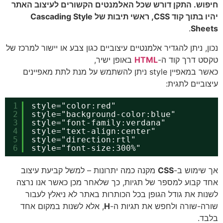
וש. התקן דורש שכל האלמנטים הקשורים לעיצוב האתר
יהיו בתוך קוד CSS, ראשי תיבות של Cascading Style
.
She
ן, ניתן להגדיר אלמנטיים עיצוביים כגון צבע או יישור למרכז של
ט דרך קוד ה-
HTML
באופן ישיר,
כאשר במאפיין style ניתן להשתמש על מנת לתת מאפיינים
וביים לתגית:
1
style="color:red"
2
style="background-color:blue"
3
style="font-family:verdana"
4
style="text-align:center"
5
style="direction:rtl"
6
style="font-size:300%"
שימוש ב-
CSS
מקנה כמה יתרונות – למשל קביעת עיצוב
 קבוע למספר של תגיות, כך שלאחר מכן כאשר אנו נרצה
ות את גודל הגופן בכל הכותרות באתר לא ניאלץ לעבור
ה-שורה ולחפש את תגיות ה-
H
, אלא לשנות במקום אחד
ד.