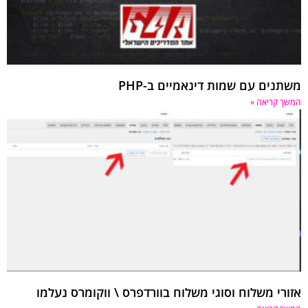
נים עם שמות דינאמיים ב-PHP
 קריאה »
רי משלוח וסוגי משלוח בוורדפרס \ ווקומרס נעלמו