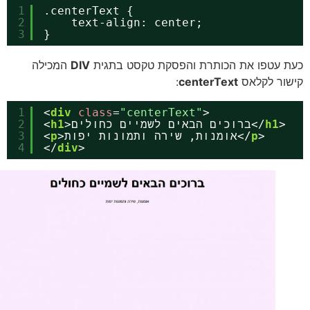
1
.centerText {
2
text-align: center;
3
}
 עטפו את הכותרת והפסקת טקסט בתגית
DIV
המכילה
ור לקלאס
centerText
:
1
<
div
class
=
"centerText"
>
>
h1
>ברוכים הבאים לשמיים כחולים</
h1
<
2
>
p
>אומנות, שירה ותמונות יפות</
p
<
3
4
</
div
>