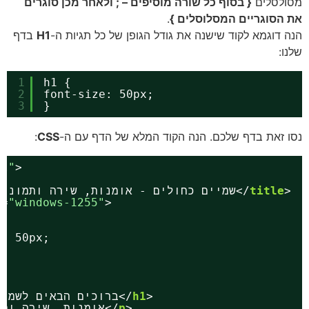
לסלים
{ בסוף כל שורה מוסיפים – ; ולאחר מכן סוגרים
הסוגריים המסלוסלים }
.
 דוגמא לקוד שישנה את גודל הגופן של כל תגיות ה-
H1
בדף
ו:
1
h1 { 
2
font-size: 50px;
3
}
 זאת בדף שלכם. הנה הקוד המלא של הדף עם ה-
CSS
:
=
"rtl"
>
title
>שמיים כחולים - אומנות, שירה ותמונות יפות</
rset
=
"windows-1255"
>
size: 50px;
>
h1
>ברוכים הבאים לשמיים כחולים</
>
p
>אומנות, שירה ותמונות יפות</