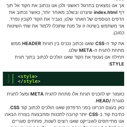
אנו נמצאים בתרגול ראשוני ולכן אנו נכתוב את הקוד אל תוך
index.html
שיצרנו ובשלב מאוחר יותר, כאשר נכתוב את
ים הנוספים של האתר שלנו, נעביר את הקוד לקובץ נפרד.
 משתמש בשיטה זו על מנת שתוכלו ללמוד את שתי השיטות
בן.
קוד ה-
CSS
שאנו נכתוב נכניס בין תגיות
HEADER
ממש
ת לתגית ה-
META
שלנו.
לה אנו נעטוף את הקוד שאנו הולכים לכתוב בתוך תגית
:
STY
1
<
style
>
2
</
style
>
ור יש להכניס תגיות אלו מתחת לתגית
META
ומעל לתגית
רת
/HEAD
.
 בעצם הכרזנו בפני הדפדפן שאנו הולכים לכתוב קוד
CSS
.
בת קוד ב-
CSS
יותר קרובה לתכנות ומתבצעת בצורה הבאה:
 מתייחסים לאובייקט שאנו רוצים לשנות, פותחים סוגריים