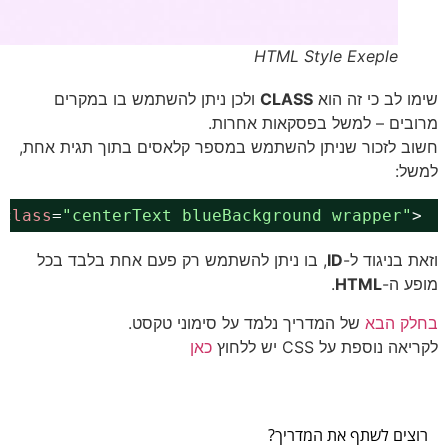
HTML Style Exeple
ו לב כי זה הוא
CLASS
ולכן ניתן להשתמש בו במקרים
בים – למשל בפסקאות אחרות.
ב לזכור שניתן להשתמש במספר קלאסים בתוך תגית אחת,
ל:
div
class
=
"centerText blueBackground wrapper"
ת בניגוד ל-
ID
, בו ניתן להשתמש רק פעם אחת בלבד בכל
ע ה-
HTML
.
ק הבא
של המדריך נלמד על סימוני טקסט.
ה נוספת על CSS יש ללחוץ
כאן
צים לשתף את המדריך?