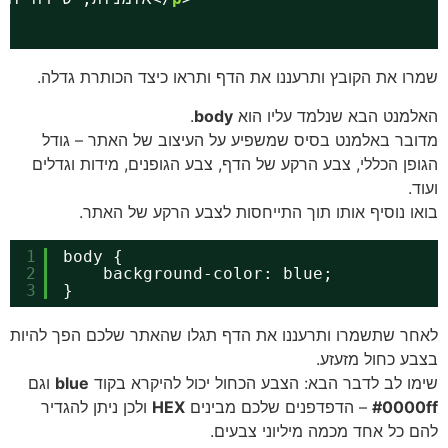
ו את הקובץ ותרעננו את הדף ותראו כיצד הכותרת גדלה.
מנט הבא שנלמד עליו הוא
body
.
בר באלמנט בסיס שמשפיע על העיצוב של האתר – גודל
פן הכללי, צבע הרקע של הדף, צבע הגופנים, מידות וגדלים
.
ו נוסיף אותו תוך התייחסות לצבע הרקע של האתר.
1
body {
2
background-color: blue;
3
}
ר שתשמרו ותרעננו את הדף תגלו שהאתר שלכם הפך להיות
ע כחול מזעזע.
ו לב לדבר הבא: הצבע הכחול יכול להיקרא בקוד
blue
וגם
#000
– הדפדפנים שלכם מבינים
HEX
ולכן ניתן להגדיר
 כל אחד מכמה מיליוני צבעים.