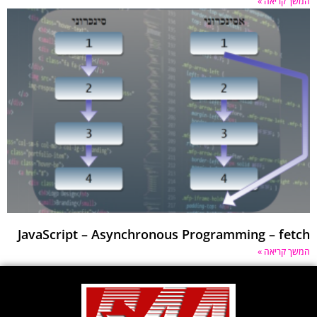
 קריאה »
JavaScript – Asynchronous Programming – fe
 קריאה »