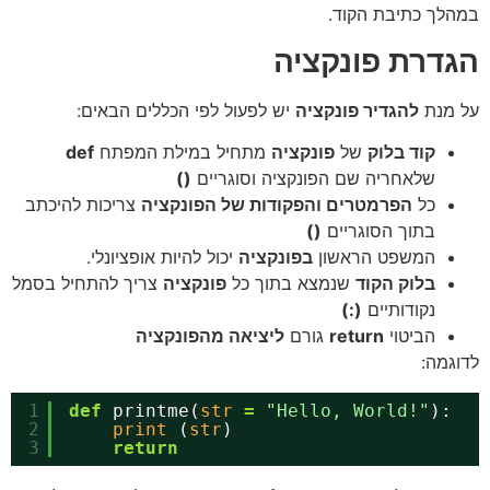
במהלך כתיבת הקוד.
הגדרת פונקציה
על מנת
להגדיר פונקציה
יש לפעול לפי הכללים הבאים:
קוד בלוק
של
פונקציה
מתחיל במילת המפתח
def
שלאחריה שם הפונקציה וסוגריים
()
כל
הפרמטרים והפקודות של הפונקציה
צריכות להיכתב
בתוך הסוגריים
()
המשפט הראשון
בפונקציה
יכול להיות אופציונלי.
בלוק הקוד
שנמצא בתוך כל
פונקציה
צריך להתחיל בסמל
נקודותיים
(:)
הביטוי
return
גורם
ליציאה מהפונקציה
לדוגמה:
1
def
printme(
str
=
"Hello, World!"
):
2
print
(
str
)
3
return