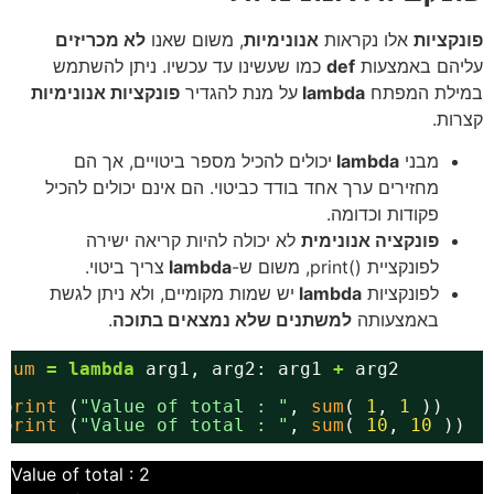
פונקציות
אלו נקראות
אנונימיות
, משום שאנו
לא מכריזים
עליהם באמצעות
def
כמו שעשינו עד עכשיו. ניתן להשתמש
במילת המפתח
lambda
על מנת להגדיר
פונקציות אנונימיות
קצרות.
מבני
lambda
יכולים להכיל מספר ביטויים, אך הם
מחזירים ערך אחד בודד כביטוי. הם אינם יכולים להכיל
פקודות וכדומה.
פונקציה אנונימית
לא יכולה להיות קריאה ישירה
לפונקציית ()print, משום ש-
lambda
צריך ביטוי.
לפונקציות
lambda
יש שמות מקומיים, ולא ניתן לגשת
באמצעותה
למשתנים שלא נמצאים בתוכה
.
sum
=
lambda
arg1, arg2: arg1 
+
arg2
print
(
"Value of total : "
, 
sum
( 
1
, 
1
))
print
(
"Value of total : "
, 
sum
( 
10
, 
10
))
Value of total : 2