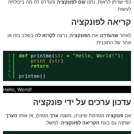
כפי שניתן לראות, נתנו
שם לפונקציה
והגדרנו לה מה ביכולתה
לעשות.
קריאה לפונקציה
לאחר
שהגדרנו
את
הפונקציה
, נרצה
לקרוא לה
בשלב כזה או
אחר של התוכנית:
1
def
printme(
str
=
"Hello, World!"
):
2
print
(
str
)
3
return
4
5
printme()
!Hello, World
עדכון ערכים על ידי פונקציה
אם
פונקציה
מסוימת שיצרנו, משנה
ערך
מסוים, אז אותו
הערך
ישתנה גם בעת
הקריאה לפונקציה
. למשל: