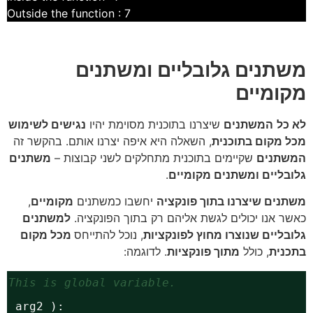
Outside the function : 7
משתנים גלובליים ומשתנים
מקומיים
לא כל
המשתנים
שיצרנו בתוכנית מסוימת יהיו
נגישים לשימוש
מכל מקום בתוכנית
, השאלה היא איפה יצרנו אותם. בהקשר זה
המשתנים
שקיימים בתוכנית מתחלקים לשני קבוצות –
משתנים
גלובליים ומשתנים מקומיים
.
משתנים שיצרנו בתוך פונקציה
יחשבו כמשתנים
מקומיים
,
כאשר אנו יכולים לגשת אליהם רק בתוך הפונקציה.
למשתנים
גלובליים שנוצרו מחוץ לפונקציות
, נוכל להתייחס
מכל מקום
בתכנית
, כולל
מתוך פונקציות
. לדוגמה:
# This is global variable.
1, arg2 ):