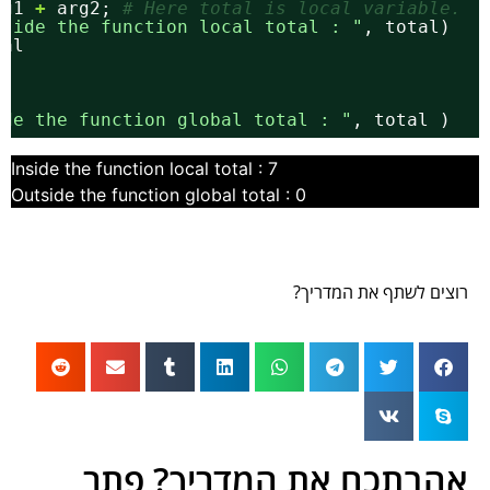
rg1 
+
arg2; 
# Here total is local variable.
nside the function local total : "
, total)
tal
ide the function global total : "
, total )
Inside the function local total : 7
Outside the function global total : 0
רוצים לשתף את המדריך?
אהבתכם את המדריך? פתר