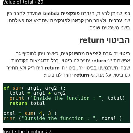
Value of total : 20
כפי שניתן לראות, הגדרנו
פונקציית
lambda
שנועדה לחבר בין
שני
ערכים
, ולאחר מכן
קראנו לפונקציה
שתבצע את פעולתה
בשני משפטים שונים.
הביטוי return
ביטוי
זה גורם
ליציאה מהפונקציה
, כאשר ניתן להוסיף גם
אפשרות ש-
return
יחזיר לנו
ביטוי
. בכל הדוגמאות הקודמות
שבהן השתמשנו בביטוי זה, ביטוי ה-
return
היה
ריק
ולא החזיר
לנו ביטוי. על מנת ש-
return
יחזיר לנו ביטוי:
def
sum
( arg1, arg2 ):
total 
=
arg1 
+
arg2
print
(
"Inside the function : "
, total)
return
total
total 
=
sum
( 
4
, 
3
)
print
(
"Outside the function : "
, total )
Inside the function : 7