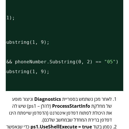
);
e(y, 1);
ber.Substring(1, 9);
'-'
) && phoneNumber.Substring(0, 2) == 
"05"
)
ber.Substring(1, 9);
לאחר מכן נשתמש בספריית
Diagnostics
וניצור מופע
של מחלקת
ProcessStartInfo
(להלן – ps1) שיש לה
את היכולת לפתוח דפדפן אינטרנט (הדפדפן שייפתח הינו
דפדפן ברירת המחדל שבמחשב שלכם).
נסמן בקוד
ps1.UseShellExecute = true
כדי שנאפשר