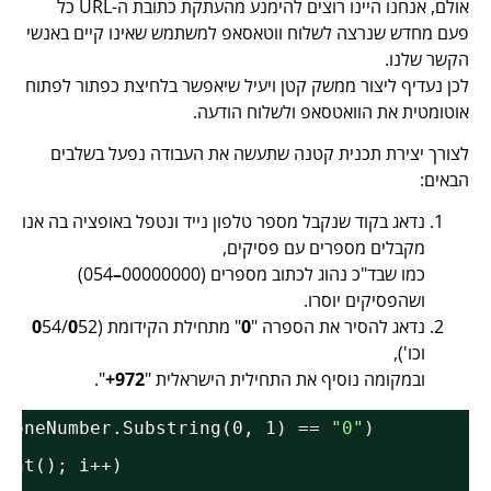
אולם, אנחנו היינו רוצים להימנע מהעתקת כתובת ה-URL כל
פעם מחדש שנרצה לשלוח ווטאסאפ למשתמש שאינו קיים באנשי
הקשר שלנו.
לכן נעדיף ליצור ממשק קטן ויעיל שיאפשר בלחיצת כפתור לפתוח
אוטומטית את הוואטסאפ ולשלוח הודעה.
לצורך יצירת תכנית קטנה שתעשה את העבודה נפעל בשלבים
הבאים:
נדאג בקוד שנקבל מספר טלפון נייד ונטפל באופציה בה אנו
מקבלים מספרים עם פסיקים,
כמו שבד"כ נהוג לכתוב מספרים (00000000
–
054)
ושהפסיקים יוסרו.
נדאג להסיר את הספרה "
0
" מתחילת הקידומת (
52
0
54/
0
וכו'),
ובמקומה נוסיף את התחילית הישראלית "
972+
".
& phoneNumber.Substring(0, 1) == 
"0"
)
.Count(); i++)