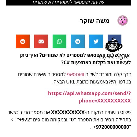
שליחת וואטסאפ למספרים לא שמורים
משה שוקר
איך לשלוח וואטסאפ למספרים לא שמורים? ואיך ניתן
buy me coffee
לעשות זאת בקלות באמצעות #C?
דרך קלה ומוכרת לשלוח
וואטסאפ
למספרים שאינם שמורים
בטלפון היא באמצעות כתובת URL הבאה:
https://api.whatsapp.com/send/?
phone=XXXXXXXXXX
פשוט רושמים במקום ה-
XXXXXXXXXX
את מספר הנייד כאשר
בתחילה מסירים את הספרה
"0"
ובמקומה מוסיפים "
972+
" =>
".
972000000000+
"