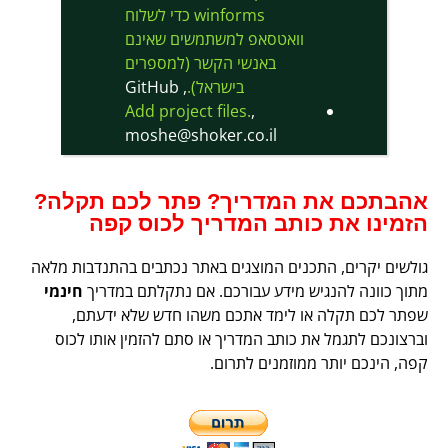
winforms כדי לשלוח
וואטסאפ למשתמשים שאינם
באנשי הקשר (למספרים
בישראל).
, GitHub
Add project files.
,
moshe@shoker.co.il
אהבתכם את המדריך? פתר לכם תקלה?
הזמינו את כותב המדריך לכוס קפה
גולשים יקרים, התכנים המוצגים באתר נכתבים בהתנדבות מלאה
מתוך כוונה להנגיש מידע עבורכם. אם נתקלתם במדריך
חינמי
שפתר לכם תקלה או לימד אתכם משהו חדש שלא ידעתם,
וברצונכם לתגמל את כותב המדריך או סתם להזמין אותו לכוס
קפה, הינכם יותר ממוזמנים לתרום.