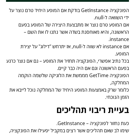
הפונקציה GetInstance בודקת אם המופע היחיד טרם נוצר על
ידי השוואה ל-null.
אם המופע טרם נוצר אז מתבצעת היצירה של המופע בפעם
הראשונה, והיא מאוחסנת בשדה אשר נתנו לו את השם –
instance.
אם instance לא שווה ל-null, אז יתרחש "דילוג" על יצירת
המופע.
בכל נתיב אפשרי, הפונקציה תחזיר את המופע – גם אם נוצר כרגע
בפעם הראשונה וגם אם היה כבר קיים.
הפונקציה GetTime מממשת את הלוגיקה שלשמה הוקמה
המחלקה,
כלומר שרק באמצעות המופע היחיד של המחלקה נוכל לייבא את
הזמן הנוכחי.
בעיית ריבוי תהליכים
כעת נחזור לפונקציה – GetInstance.
שימו לב שאם תהליכים אשר רצים במקביל יפעילו את הפונקציה,