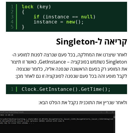
1
lock
(key)
2
{
3
if
(instance == 
null
)
4
instance = 
new
();
5
}   
קריאה ל-Singleton
לאחר שיצרנו את המחלקה, בכל פעם שנרצה לפנות למופע ה-
Singleton נשתמש בפונקציה – GetInstance, כאשר זו תיצור
את המופע רק בפעם הראשונה שנפנה אליה, כלומר שנצפה
לקבל מופע זהה בכל פעם שנפנה לפונקציה זו גם לאחר מכן:
1
Clock.GetInstance().GetTime();
ולאחר שנריץ את התוכנית נקבל את הפלט הבא: