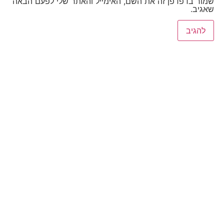
שמור בדפדפן זה את השם, האימייל והאתר שלי לפעם הבאה
שאגיב.