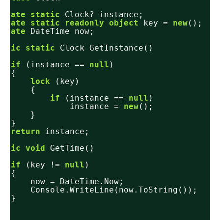
private
static
Clock? instance;
private
static
readonly
object
key = 
new
();
private
DateTime now;
public
static
Clock GetInstance()
{
if
(instance == 
null
)
{
lock
(key)
{
if
(instance == 
null
)
instance = 
new
();
}
}
return
instance;
}
public
void
GetTime()
{
if
(key != 
null
)
{
now = DateTime.Now;
Console.WriteLine(now.ToString());
}
}