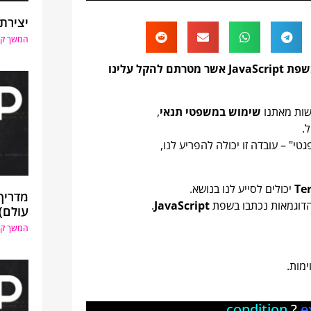
יצירת 
המשך קר
Ternary & Nullish Coalescing Operators הם אופרטורים בשפת JavaScript אשר מטרתם להקל עלינו
שות מאתנו
שימוש במשפטי תנאי
,
.
טי" – עובדה זו יכולה להפריע לנו,
Te
יכולים לסייע לנו בנושא.
הדוגמאות נכתבו בשפת
JavaScript
.
עולם)
המשך קר
מות.
condition
?
e