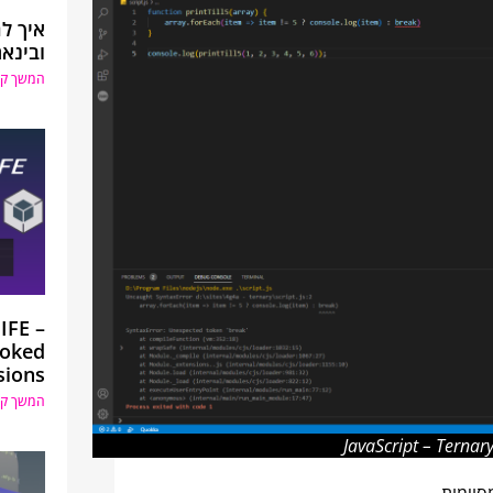
איך ל
ובינא
המשך קר
IIFE –
voked
sions
המשך קר
JavaScript – Ternar