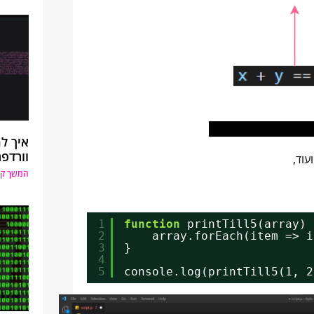
איך ל
וורדפ
עוד,
המשך קר
1
function
printTill5(array) 
2
array.forEach(item => i
3
}
4
5
console.log(printTill5(1, 2