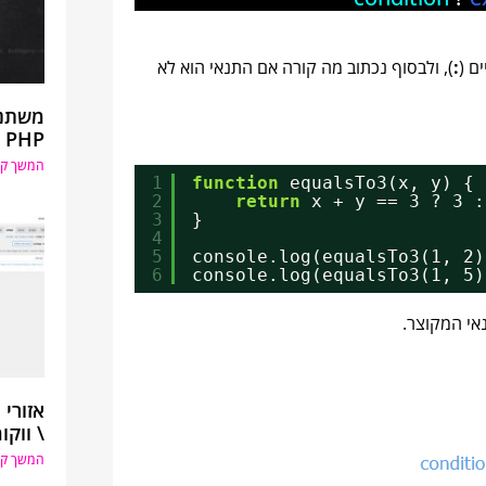
ים (
:
), ולבסוף נכתוב מה קורה אם התנאי הוא לא
משתני
PHP
המשך קר
1
function
equalsTo3(x, y) {
2
return
x + y == 3 ? 3 :
3
}
4
5
console.log(equalsTo3(1, 2)
6
console.log(equalsTo3(1, 5)
י המקוצר.
אזורי
\ ווקו
המשך קר