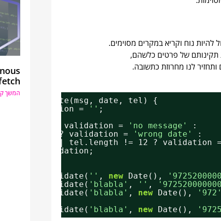
סוימות.
ל להיות נוח וקריא במקרים מסוימים.
ת תקינותם של פרטים כלשהם,
חזיר לנו מחרוזת כתשובה.
onous
fetch
המשך קר
ction
validate(msg, date, tel) {
var
validation = 
''
;
msg == 
''
? validation = 
'no message'
: 
date == 
''
? validation = 
'wrong date'
: 
tel == 
''
|| tel.length != 12 ? validation 
return
validation;
sole.log(validate(
''
, 
new
Date(), 
'972520000
sole.log(validate(
'blabla'
, 
''
, 
'97252000000
sole.log(validate(
'blabla'
, 
new
Date(), 
'972
sole.log(validate(
'blabla'
, 
new
Date(), 
'972