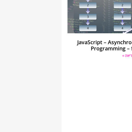
JavaScript – Asynchr
Programming – 
יאה »
1
fun
2
3
4
5
6
7
8
}
9
10
con
11
con
12
con
13
14
con