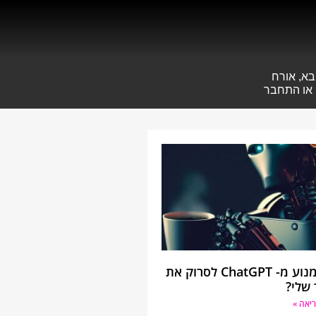
בא, אורח
או
התחבר
איך למנוע מ- ChatGPT לסרוק את
שלי?
יאה »