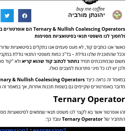
buy me coffee
יהונתן מורביה
ולחסוך לנו משפטי תנאי בסיטואציות מסוימות
כאשר אנו כותבים קוד, לא מעט פעמים אנו נתקלים בסיטואציות שדור
וככל שהתוכנית שלנו גודלת – בד"כ כמות משפטי התנאי גודלת במקביל
משום שכמתכנתים תמיד
נחתור לכתוב קוד שהוא קריא
ולא "קוד ספג
ולכן יש לנו כל מיני פתרונות למצבים כאלו.
במאמר זה נראה כיצד
& Nullish Coalescing Operators
rnary
מדובר באופרטורים שקיימים גם בשפות תכנות אחרות, אך במאמר זה 
Ternary Operator
זהו אופרטור אשר בא לקצר לנו משפט תנאי שמתאים לסיטואציות מסוי
התחביר של
Ternary Operator
עובד כך:
xpression1
:
expression2