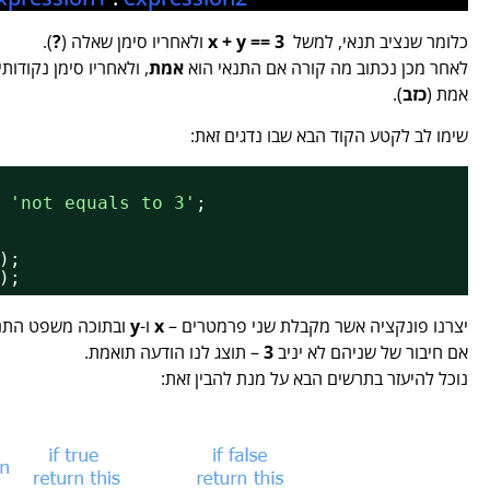
כלומר שנציב תנאי, למשל
x + y == 3
ולאחריו סימן שאלה (
?
).
לאחר מכן נכתוב מה קורה אם התנאי הוא
אמת
, ולאחריו סימן נקודותי
אמת (
כזב
).
שימו לב לקטע הקוד הבא שבו נדגים זאת:
 
'not equals to 3'
;
);
);
יצרנו פונקציה אשר מקבלת שני פרמטרים –
x
ו-
y
ובתוכה משפט התנא
אם חיבור של שניהם לא יניב
3
– תוצג לנו הודעה תואמת.
נוכל להיעזר בתרשים הבא על מנת להבין זאת: