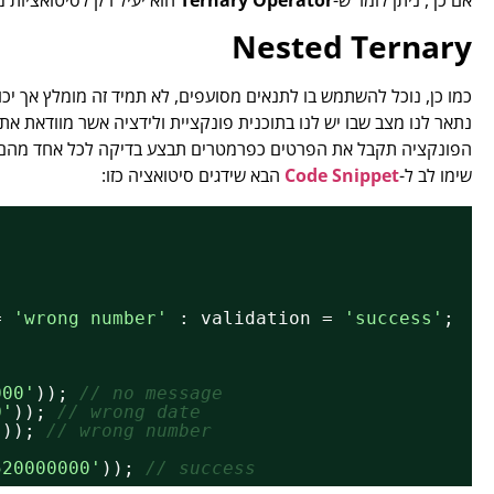
אם כך, ניתן לומר ש-
Operator
Ternary
הוא יעיל רק לסיטואציות מ
Nested Ternary
כמו כן, נוכל להשתמש בו לתנאים מסועפים, לא תמיד זה מומלץ אך יכו
נתאר לנו מצב שבו יש לנו בתוכנית פונקציית ולידציה אשר מוודאת א
הפונקציה תקבל את הפרטים כפרמטרים תבצע בדיקה לכל אחד מהם ות
שימו לב ל-
Code Snippet
הבא שידגים סיטואציה כזו:
= 
'wrong number'
: validation = 
'success'
;
000'
)); 
// no message
0'
)); 
// wrong date
'
)); 
// wrong number
520000000'
)); 
// success