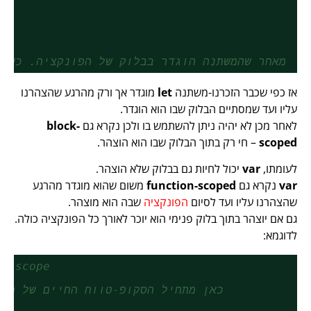
//מאחר שהמשתנה הוגדר בבלוק של הפונקציה. כשי
אז כפי שכבר הזכרנו-משתנה
let
מוגדר אך ורק מהרגע שהצהרנו
עליו ועד שמסתיים הבלוק שבו הוא הוגדר.
לאחר מכן לא יהיה ניתן להשתמש בו ולכן נקרא גם
block-
scoped
– חי רק בתוך הבלוק שבו הוא הוצהר.
לעומתו,
var
יכול לחיות גם בבלוק שלא הוצהר.
var
נקרא גם
function-scoped
משום שהוא מוגדר מהרגע
שהצהרנו עליו ועד לסיום
הפונקציה
שבה הוא מוצהר.
גם אם יוצהר בתוך בלוק פנימי הוא יוכר לאורך כל הפונקציה כולה.
לדוגמא:
on scope
(){
//כאן מתחיל הסקופ-טווח החיים של המ