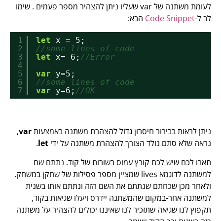
לעומת משתנה של var שעליו ניתן להצהיר מספר פעמים . שימו
לב ל-
Code Snippet
הבא:
1
let
x = 5;
2
//some lines of code
3
let
x= 6;
//Error
4
5
var
y=5;
6
//some lines of code
7
var
y=6;
//OK
ניתן לראות בבירור חיסרון גדול להצהרת משתנה באמצעות
var
,
נראה שלא סתם נולד הצורך להצהרת משתנה על ידי
let
.
תארו לכם שיש לכם קובץ עמוס בשורות של קוד. נתתם שם
למשתנה לדוגמא lives שמציין מספר פסילות של שחקן במשחק.
ולאחר מכן שכחתם שנתתם את השם הזה ונתתם אותו בשנית
למשתנה אחר-במקום שהמשתנה יידרס ויעלו שגיאות בקוד,
תקפוץ לנו שגיאה שתזכיר לנו שאיננו יכולים להצהיר על משתנה