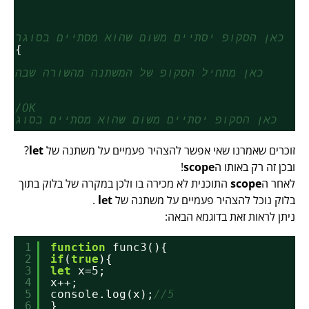
);
//כאן הסקופ יסתיים משום שהוא מסתיים בסוגר ש
2(){
//כאן מתחיל הסקופ של המשתנה מהשורה שבה הו
);
//OK
//כאן הסקופ יסתיים משום שהוא מסתיים בסוגר 
זוכרים שאמרנו שאי אפשר להצהיר פעמיים על משתנה של
let
?
ובכן זה רק באותו ה
scope
!
לאחר ה
scope
התוכנית לא מכירה בו ולכן במקרה של בלוק בתוך
בלוק נוכל להצהיר פעמיים על משתנה של
let
.
ניתן לראות זאת בדוגמא הבאה:
1
function
func3(){
2
if
(
true
){
3
let
x=5;
4
x++;
5
console.log(x);
//5
6
}