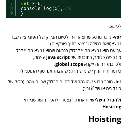
7
let
x=6;
8
console.log(x);
//6
9
}
לסיכום-
var-
מוכר מרגע שהוצהר ועד לסיום הבלוק של הפונקציה שבה
נמצא(וזאת במידה ונמצא בתוך פונקציה).
אך אם הוא נמצא מחוץ לבלוק כנראה שהוא נמצא מחוץ לכל
פונקציה כלומר, בתוכנית של
Java script
עצמה,
ולכן במקרה זה ייקרא
global scope
.
כלומר יהיה זמין לשימוש מרגע שהוצהר ועד סוף התוכנית).
let-
מוכר מרגע שהוצהר ועד לסיום הבלוק שבו הוצהר. (בלוק של
פונקציה או של if וכו').
ולהבדל השלישי
והאחרון ! נצטרך להכיר מושג שנקרא
Hositing
Hoisting