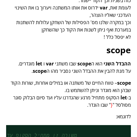
כזה בשנית וכך הקוד יישמר.
לעומת זאת,
var
ידרוס את אותו המשתנה ויערוך בו את השינוי
העדכני שאליו הוצהר,
וכך במקרה שלנו מס' הפסילות של השחקן עלולות להשתנות
במערכת ואף ניתן לשנות את הקוד כך שהשחקן
לא יפסל כלל !
scope
ההבדל השני
הוא ה
scope
שבו משתני
var
ו
let
מוגדרים.
על מנת להבין את ההבדל השני נסביר מהו ה
scope
.
scope
– טווח החיים של משתנה או במילים אחרות, שורות הקוד
שבהן הוא מוגדר וניתן להשתמש בו.
ב-
let
הסקופ מתחיל מרגע שהגדרנו עליו ועד סיום הבלוק סוגר
מסולסל "
{
" שבו הוגדר.
לדוגמא:
//משורה זו מתחיל הסקופ עד ל