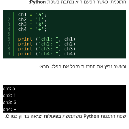
התוכנית, כאשר הפעם היא נכתבה בשפת
Python
:
1
ch1 
=
'a'
;
2
ch2 
=
'1'
;
3
ch3 
=
'$'
;
4
ch4 
=
'+'
;
5
6
print
(
"ch1: "
, ch1)
7
print
(
"ch2: "
, ch2)
8
print
(
"ch3: "
, ch3)
9
print
(
"ch4: "
, ch4)
וכאשר נריץ את התכנית נקבל את הפלט הבא:
ch1: a
ch2: 1
$ :ch3
+ :ch4
שפת התכנות
Python
משתמשת
בפעולות יציאה
בדיוק כמו
C
.