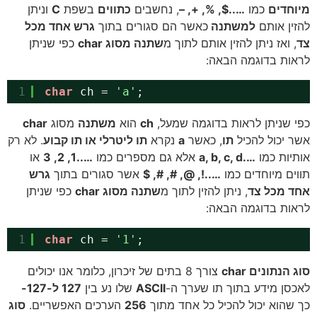
מיוחדים
כמו
…..$, %, +, –
, נחשבים
כתווים
בשפת
C
וניתן
להזין אותם
למשתנה
כאשר הם סגורים בתוך
גרש אחד מכל
צד
, ואז ניתן להזין אותם לתוך מ
שתנה מסוג char
כפי שניתן
לראות בדוגמה הבאה:
1
char
ch = 
'a'
;
כפי שניתן לראות בדוגמה שמעל,
ch
הוא
משתנה
מסוג
char
אשר יכול להכיל
תו
, כאשר
a
נקרא
תו ליטרלי או תו קבוע
. לא רק
אותיות כמו
….
a, b, c, d
אלא גם מספרים כמו
…..1, 2, 3
או
תווים מיוחדים כמו
…..!, @, #, #, $
אשר סגורים בתוך
גרש
אחד מכל צד
, ניתן להזין לתוך מ
שתנה מסוג char
כפי שניתן
לראות בדוגמה הבאה:
1
char
ch = 
'1'
;
סוג הנתונים char
צורך 8 בתים של זיכרון, כלומר אנו יכולים
לאכסן מידע בתוך תו שערך ה-
ASCII
שלו נע בין
127 ל-127-
כך שהוא יכול להכיל כל אחד מתוך
256
הערכים האפשריים.
סוג