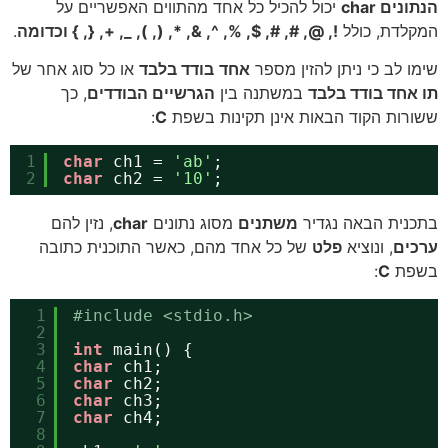
הנתונים char
יכול להכיל כל אחד מהתווים האפשריים על
המקלדת, כולל
!, @, #, #, $, %, ^, &, *, (, ), _, +, {, } וכדומה
.
שימו לב כי ניתן להזין מספר
אחד
בודד בלבד
או כל סוג אחר של
תו אחד בודד בלבד
במשתנה בין
הגרשיים הבודדים
, כך
ששורות הקוד הבאות אינן תקינות בשפת
C
:
1
char
ch1 = 
'ab'
;
2
char
ch2 = 
'10'
;
בתכנית הבאה נגדיר
משתנים
מסוג נתונים
char
, נזין להם
ערכים
, ונוציא
פלט
של כל אחד מהם, כאשר התוכנית כתובה
בשפת
C
:
1
#include <stdio.h>
2
3
int
main() {
4
char
ch1;
5
char
ch2;
6
char
ch3;
7
char
ch4;
8