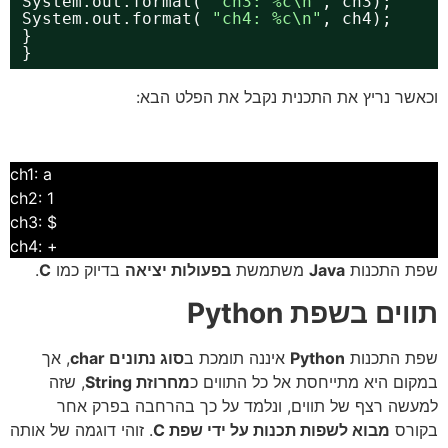
System.out.format( 
"ch3: %c\n"
, ch3);
System.out.format( 
"ch4: %c\n"
, ch4);
}
}
וכאשר נריץ את התכנית נקבל את הפלט הבא:
ch1: a
ch2: 1
$ :ch3
+ :ch4
שפת התכנות
Java
משתמשת
בפעולות יציאה
בדיוק כמו
C
.
תווים בשפת Python
שפת התכנות
Python
איננה תומכת ב
סוג נתונים char
, אך
במקום היא מתייחסת אל כל התווים כ
מחרוזת String
, שזה
למעשה רצף של תווים, ונלמד על כך בהרחבה בפרק אחר
בקורס
מבוא לשפות תכנות על ידי שפת C
. זוהי דוגמה של אותה