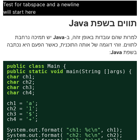
Test for tabspace and a newline
will start here
תווים בשפת Java
למרות שהם עובדות באופן זהה, ב-
Java
יש תמיכה נרחבת
לתווים. זוהי דוגמה של אותה התוכנית, כאשר הפעם היא נכתבה
בשפת
Java
:
public
class
Main {
public
static
void
main(String []args) {
char
ch1;
char
ch2;
char
ch3;
char
ch4;
ch1 = 
'a'
;
ch2 = 
'1'
;
ch3 = 
'$'
;
ch4 = 
'+'
;
System.out.format( 
"ch1: %c\n"
, ch1);
System.out.format( 
"ch2: %c\n"
, ch2);