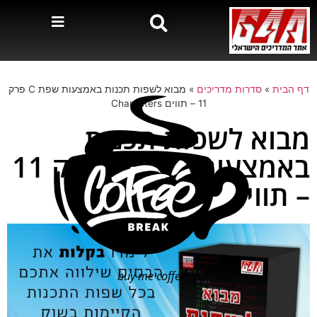
דף הבית
»
סדרות מדריכים
»
מבוא לשפות תכנות באמצעות שפת C פרק
11 – תווים Characters
מבוא לשפות תכנות
באמצעות שפת C פרק 11
– תווים Characters
buy me coffee