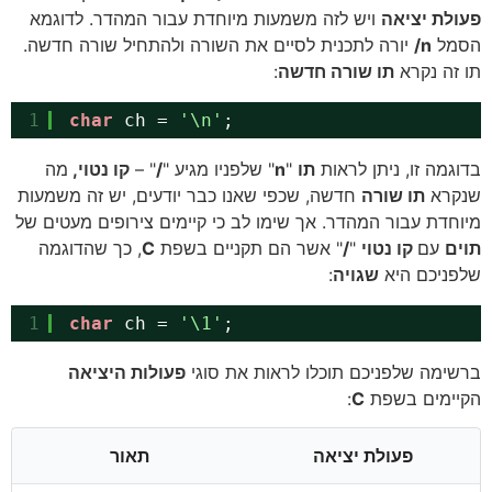
פעולת יציאה
ויש לזה משמעות מיוחדת עבור המהדר. לדוגמא
הסמל
n/
יורה לתכנית לסיים את השורה ולהתחיל שורה חדשה.
תו זה נקרא
תו שורה חדשה
:
1
char
ch = 
'\n'
;
בדוגמה זו, ניתן לראות
תו
"
n
" שלפניו מגיע "
/
" –
קו נטוי,
מה
שנקרא
תו שורה
חדשה, שכפי שאנו כבר יודעים, יש זה משמעות
מיוחדת עבור המהדר. אך שימו לב כי קיימים צירופים מעטים של
תוים
עם
קו נטוי
"
/
" אשר הם תקניים בשפת
C
, כך שהדוגמה
שלפניכם היא
שגויה
:
1
char
ch = 
'\1'
;
ברשימה שלפניכם תוכלו לראות את סוגי
פעולות היציאה
הקיימים בשפת
C
:
פעולת יציאה
תאור