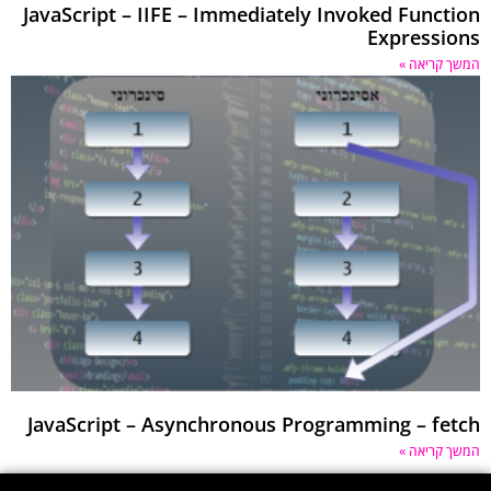
JavaScript – IIFE – Immediately Invoked Function
Expressions
המשך קריאה »
JavaScript – Asynchronous Programming – fetch
המשך קריאה »