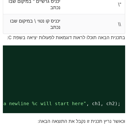
יכניס גרשיים " במיקום שבו
"\
נכתב
יכניס קו נטוי \ במיקום שבו
\\
נכתב
בתכנית הבאה תוכלו לראות דוגמאות לפעולות יציאה בשפת C:
d a newline %c will start here"
, ch1, ch2);
וכאשר נריץ תכנית זו נקבל את התוצאה הבאה: