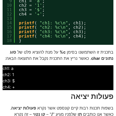
9
ch1 = 
'a'
;
10
ch2 = 
'1'
;
11
ch3 = 
'$'
;
12
ch4 = 
'+'
;
13
14
printf
( 
"ch1: %c\n"
, ch1);
15
printf
( 
"ch2: %c\n"
, ch2);
16
printf
( 
"ch3: %c\n"
, ch3);
17
printf
( 
"ch4: %c\n"
, ch4);
18
}
בתכנית זו השתמשנו בסימן
c%
על מנת להוציא פלט של
סוג
נתונים char
. כאשר נריץ את התכנית נקבל את התוצאה הבאה:
ch1: a
ch2: 1
$ :ch3
+ :ch4
פעולות יציאה
בשפות תכנות רבות קיים קונספט אשר נקרא
פעולות יציאה
.
כאשר אנו כותבים
תו
שלפניו מגיע "
/
" –
קו נטוי
– זה נקרא